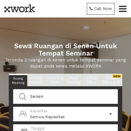
Call Now
Sewa Ruangan di Senen Untuk
Tempat Seminar
Tersedia 2 ruangan di senen untuk tempat seminar yang
dapat anda sewa melalui XWORK
Ruang
Coworking
Paket
Virtual
Virtual
Ruang
Kantor
Desk
Meeting
Office
Office & PT
Meeting
Kapasitas
Semua Kapasitas
Tanggal