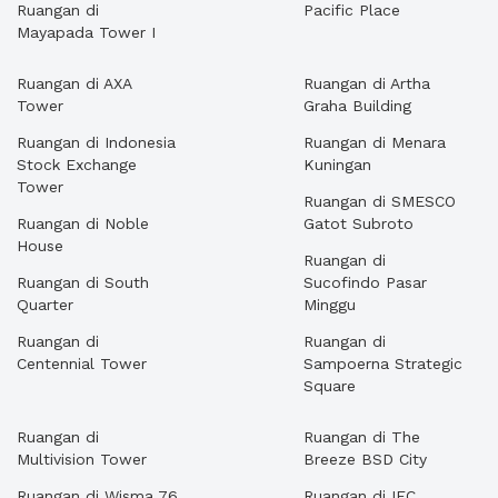
Ruangan di
Pacific Place
Mayapada Tower I
Ruangan di AXA
Ruangan di Artha
Tower
Graha Building
Ruangan di Indonesia
Ruangan di Menara
Stock Exchange
Kuningan
Tower
Ruangan di SMESCO
Ruangan di Noble
Gatot Subroto
House
Ruangan di
Ruangan di South
Sucofindo Pasar
Quarter
Minggu
Ruangan di
Ruangan di
Centennial Tower
Sampoerna Strategic
Square
Ruangan di
Ruangan di The
Multivision Tower
Breeze BSD City
Ruangan di Wisma 76
Ruangan di IFC