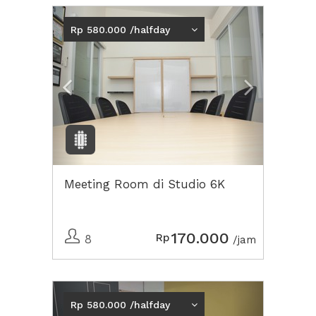
Previous
Next2
Rp 580.000 /halfday
Meeting Room di Studio 6K
170.000
Rp
8
/jam
Previous
Next2
Rp 580.000 /halfday