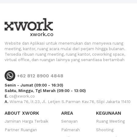
xwork.co
Website dan Aplikasi untuk menemukan dan menyewa ruang
meeting, kantor, ruang acara mulai dari perjam hingga bulanan.
Tersedia ribuan ruang meeting, ruang kantor, coworking space,
virtual office, dan ruangan lainnya yang senantiasa bertambah
+62 812 8900 4848
Senin - Jumat (09:00 - 16:30)
Sabtu, Minggu, Tgl Merah (09:00 - 13:00)
E.
cs@xwork.co
A.
Wisma 76, lt.23, Jl. Letjen S.Parman Kav.76, Slipi Jakarta 11410
ABOUT XWORK
AREA
KEGUNAAN
Jaminan Harga Terbaik
Senayan
Ruang Meeting
Partner Ruangan
Palmerah
Shooting