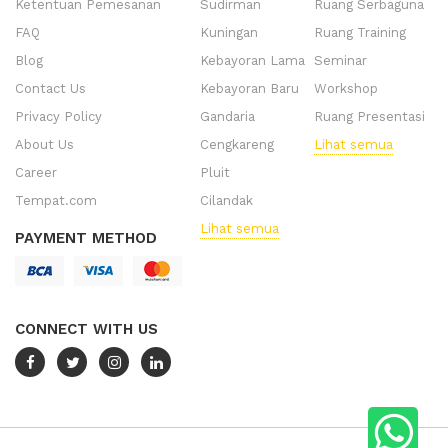
Ketentuan Pemesanan
Sudirman
Ruang Serbaguna
FAQ
Kuningan
Ruang Training
Blog
Kebayoran Lama
Seminar
Contact Us
Kebayoran Baru
Workshop
Privacy Policy
Gandaria
Ruang Presentasi
About Us
Cengkareng
Lihat semua
Career
Pluit
Tempat.com
Cilandak
Lihat semua
PAYMENT METHOD
CONNECT WITH US