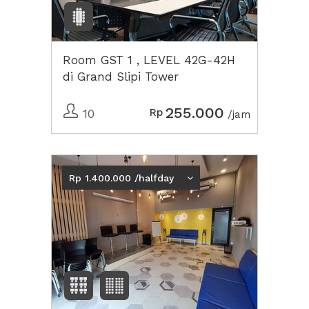
Room GST 1 , LEVEL 42G-42H
di Grand Slipi Tower
255.000
Rp
10
/jam
Rp 1.400.000 /halfday