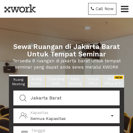
Call Now
Sewa Ruangan di Jakarta Barat
Untuk Tempat Seminar
Tersedia 8 ruangan di jakarta barat untuk tempat
seminar yang dapat anda sewa melalui XWORK
Ruang
Coworking
Paket
Virtual
Virtual
Ruang
Kantor
Desk
Meeting
Office
Office & PT
Meeting
Kapasitas
Semua Kapasitas
Tanggal