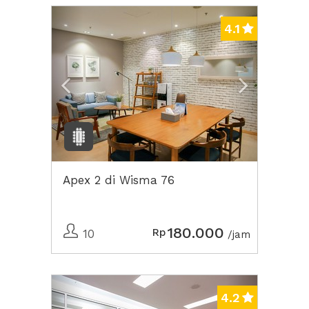
Previous
Next2
4.1
Apex 2 di Wisma 76
180.000
Rp
10
/jam
Previous
Next2
4.2