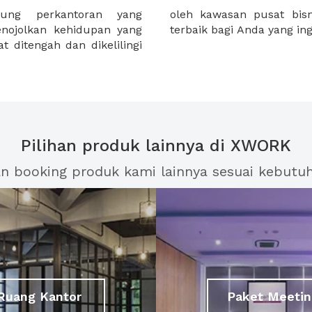
ng perkantoran yang
akarta . Menjadi pilihan
enojolkan kehidupan yang
terbaik bagi Anda yang ing
 ditengah dan dikelilingi
Pilihan produk lainnya di XWORK
an booking produk kami lainnya sesuai kebutu
Ruang Kantor
Paket Meetin