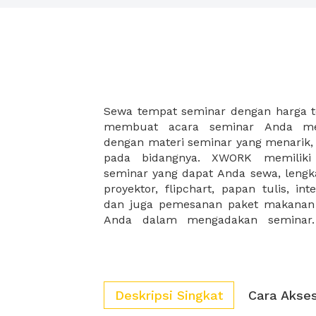
Sewa tempat seminar dengan harga 
strategis akan membuat Seminar and
membuat acara seminar Anda men
dan juga ruangan Seminar XWORK me
dengan materi seminar yang menarik, 
dekat dengan transportasi umum, jala
pada bidangnya. XWORK memiliki
yang mudah ditemukan serta mud
seminar yang dapat Anda sewa, lengka
seminar XWORK memiliki interior sert
proyektor, flipchart, papan tulis, int
nyaman, yang akan membuat pes
dan juga pemesanan paket makana
Anda dalam mengadakan seminar. 
Deskripsi Singkat
Cara Akse