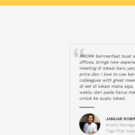
XWORK bermanfaat buat se
offices, brings new exper
meeting di lokasi baru ya
price dan I love to use ka
colleagues with great mee
di set di lokasi mana saj
waktu dari pada harus m
untuk ke suatu lokasi.
JANUAR ROBI
Brand Manager
Tiga Pilar Se