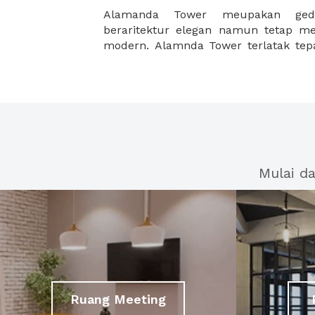
Alamanda Tower meupakan gedu
oleh kawasan pusat bisnis baru di J
beraritektur elegan namun tetap m
modern. Alamnda Tower terlatak tepat
Mulai d
Ruang Meeting