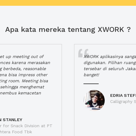
Apa kata mereka tentang XWORK ?
t up meeting out of
XWORK aplikasinya sang
iences karena merasakan
digunakan. Pilihan ruan
ng berbeda, reasonable
tersebar di seluruh Jaka
rena bisa impress other
banget!
ting room. Meeting bisa
a, sehingga menghemat
enembus kemacetan
EDRIA STEF
Calligraphy S
N STANLEY
 for Snack Division at PT
jahtera Food Tbk