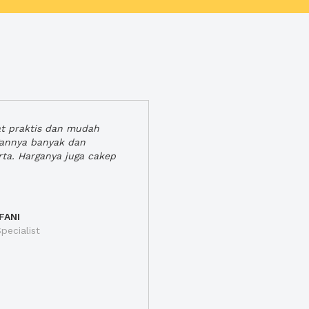
at praktis dan mudah
gannya banyak dan
rta. Harganya juga cakep
FANI
pecialist