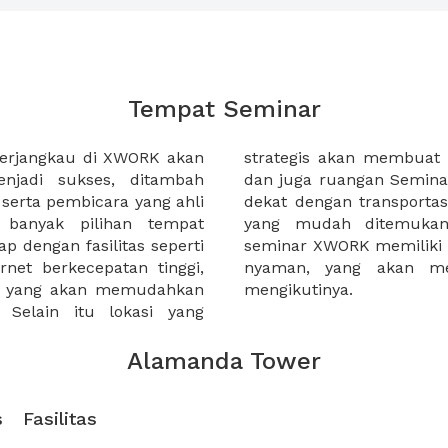
Tempat Seminar
terjangkau di XWORK akan
a diminati orang banyak,
jadi sukses, ditambah
miliki akses yang mudah,
serta pembicara yang ahli
n raya maupun titik-titik
 banyak pilihan tempat
ah dijangkau. Ruangan
p dengan fasilitas seperti
a desain yang menarik dan
ernet berkecepatan tinggi,
erta seminar semangat
n yang akan memudahkan
mengikutinya.
Selain itu lokasi yang
Alamanda Tower
s
Fasilitas