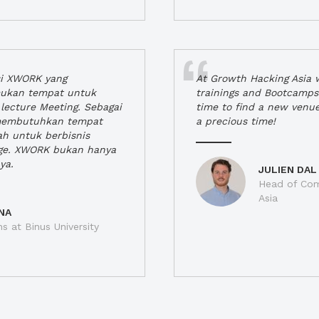
si XWORK yang
At Growth Hacking Asia w
ukan tempat untuk
trainings and Bootcamps
lecture Meeting. Sebagai
time to find a new venu
 membutuhkan tempat
a precious time!
h untuk berbisnis
ge. XWORK bukan hanya
ya.
JULIEN DAL
Head of Com
Asia
NA
ns at Binus University