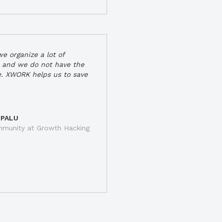
e organize a lot of
 and we do not have the
e. XWORK helps us to save
 PALU
munity at Growth Hacking