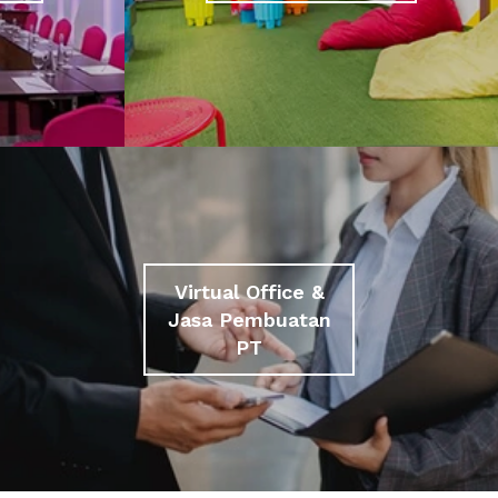
Virtual Office &
Jasa Pembuatan
PT