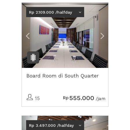
Previous
Next2
Rp 2.109.000 /halfday
Board Room di South Quarter
555.000
Rp
15
/jam
Previous
Next2
Rp 3.497.000 /halfday