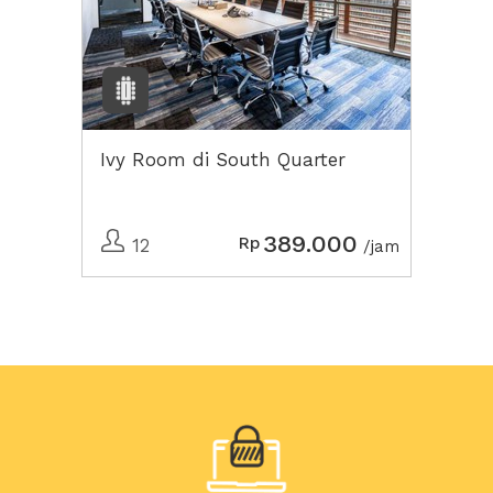
Ivy Room di South Quarter
389.000
Rp
12
/jam