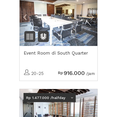
Event Room di South Quarter
916.000
Rp
20-25
/jam
Rp 1.477.000 /halfday