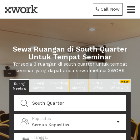
Call Now
Sewa Ruangan di South Quarter
Untuk Tempat Seminar
Tersedia 3 ruangan di south quarter untuk tempat
seminar yang dapat anda sewa melalui XWORK
Ruang
Coworking
Paket
Virtual
Virtual
Ruang
Kantor
Desk
Meeting
Office
Office & PT
Meeting
Kapasitas
Semua Kapasitas
Tanggal