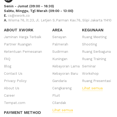
Senin - Jumat (09:00 - 16:30)
Sabtu, Minggu, Tgl Merah (09:00 - 13:00)
E.
cs@xwork.co
A.
Wisma 76, lt.23, Jl. Letjen S.Parman Kav.76, Slipi Jakarta 11410
ABOUT XWORK
AREA
KEGUNAAN
Jaminan Harga Terbaik
Senayan
Ruang Meeting
Partner Ruangan
Palmerah
Shooting
Ketentuan Pemesanan
Sudirman
Ruang Serbaguna
FAQ
Kuningan
Ruang Training
Blog
Kebayoran Lama
Seminar
Contact Us
Kebayoran Baru
Workshop
Privacy Policy
Gandaria
Ruang Presentasi
About Us
Cengkareng
Lihat semua
Career
Pluit
Tempat.com
Cilandak
Lihat semua
PAYMENT METHOD