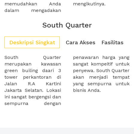
memudahkan Anda
mengikutinya.
dalam mengadakan
South Quarter
Deskripsi Singkat
Cara Akses
Fasilitas
South Quarter
penawaran harga yang
merupakan kawasan
sangat kompeitif untuk
green builing daari 3
penyewa. South Quarter
tower perkantoran di
akan menjadi tempat
Jalan R.A Kartini
yang sempurna untuk
Jakarta Selatan. Lokasi
bisnis Anda.
ini sangat bergengsi dan
sempurna dengan