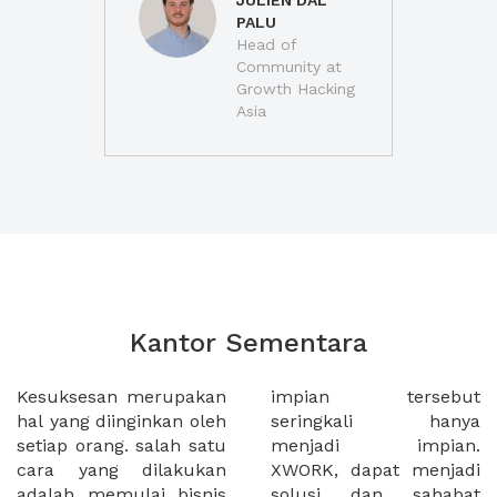
JULIEN DAL
PALU
Head of
Community at
Growth Hacking
Asia
Kantor Sementara
Kesuksesan merupakan
impian tersebut
hal yang diinginkan oleh
seringkali hanya
setiap orang. salah satu
menjadi impian.
cara yang dilakukan
XWORK, dapat menjadi
adalah memulai bisnis
solusi dan sahabat