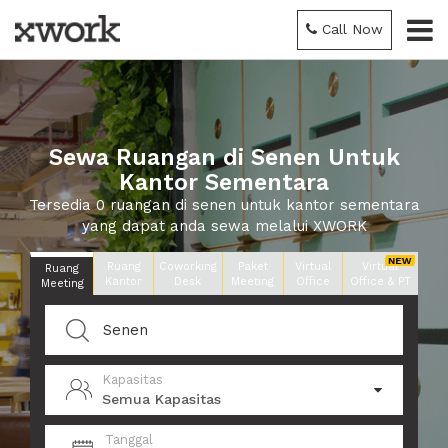
Call Now
Sewa Ruangan di Senen Untuk
Kantor Sementara
Tersedia 0 ruangan di senen untuk kantor sementara
yang dapat anda sewa melalui XWORK
Ruang
Coworking
Paket
Virtual
Virtual
Ruang
Kantor
Desk
Meeting
Office
Office & PT
Meeting
Kapasitas
Semua Kapasitas
Tanggal