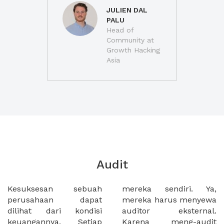
JULIEN DAL
PALU
Head of
Community at
Growth Hacking
Asia
Audit
Kesuksesan sebuah
mereka sendiri. Ya,
perusahaan dapat
mereka harus menyewa
dilihat dari kondisi
auditor eksternal.
keuangannya. Setiap
Karena meng-audit