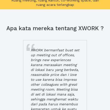
Ruang meeting, ruang kantor, co-working space, dan
ruang acara terlengkap
Apa kata mereka tentang XWORK ?
XWORK bermanfaat buat set
up meeting out of offices,
brings new experiences
karena merasakan meeting
di lokasi baru yang berbeda,
reasonable price dan I love
to use karena bisa impress
other colleagues with great
meeting room. Meeting bisa
di set di lokasi mana saja,
sehingga menghemat waktu
dari pada harus menembus
kemacetan untuk ke suatu