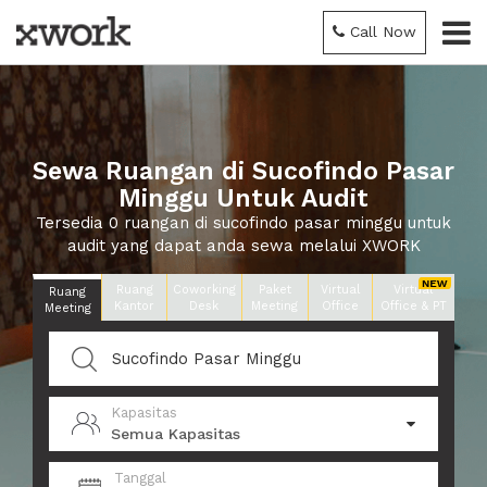
Call Now
Sewa Ruangan di Sucofindo Pasar
Minggu Untuk Audit
Tersedia 0 ruangan di sucofindo pasar minggu untuk
audit yang dapat anda sewa melalui XWORK
Ruang
Coworking
Paket
Virtual
Virtual
Ruang
Kantor
Desk
Meeting
Office
Office & PT
Meeting
Kapasitas
Semua Kapasitas
Tanggal