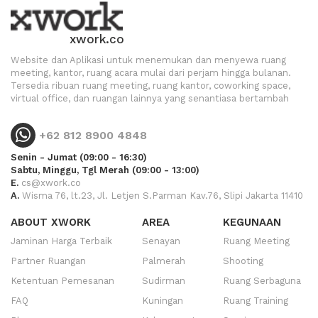
xwork.co
Website dan Aplikasi untuk menemukan dan menyewa ruang
meeting, kantor, ruang acara mulai dari perjam hingga bulanan.
Tersedia ribuan ruang meeting, ruang kantor, coworking space,
virtual office, dan ruangan lainnya yang senantiasa bertambah
+62 812 8900 4848
Senin - Jumat (09:00 - 16:30)
Sabtu, Minggu, Tgl Merah (09:00 - 13:00)
E.
cs@xwork.co
A.
Wisma 76, lt.23, Jl. Letjen S.Parman Kav.76, Slipi Jakarta 11410
ABOUT XWORK
AREA
KEGUNAAN
Jaminan Harga Terbaik
Senayan
Ruang Meeting
Partner Ruangan
Palmerah
Shooting
Ketentuan Pemesanan
Sudirman
Ruang Serbaguna
FAQ
Kuningan
Ruang Training