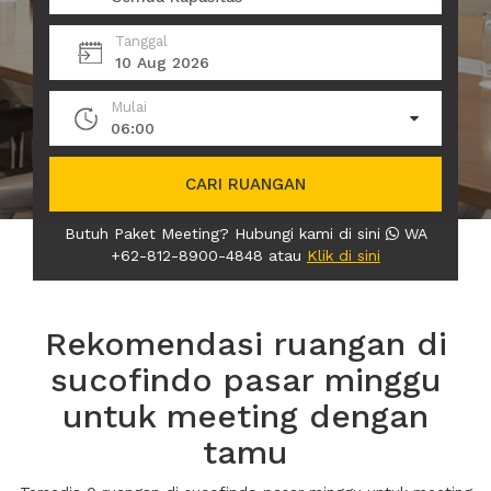
Tanggal
10 Aug 2026
Mulai
06:00
CARI RUANGAN
Butuh Paket Meeting? Hubungi kami di sini
WA
+62-812-8900-4848 atau
Klik di sini
Rekomendasi ruangan di
sucofindo pasar minggu
untuk meeting dengan
tamu