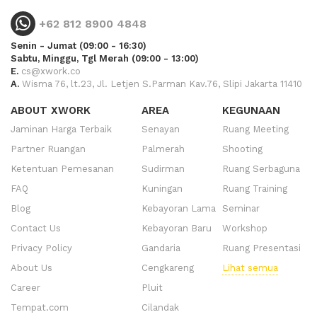
+62 812 8900 4848
Senin - Jumat (09:00 - 16:30)
Sabtu, Minggu, Tgl Merah (09:00 - 13:00)
E.
cs@xwork.co
A.
Wisma 76, lt.23, Jl. Letjen S.Parman Kav.76, Slipi Jakarta 11410
ABOUT XWORK
AREA
KEGUNAAN
Jaminan Harga Terbaik
Senayan
Ruang Meeting
Partner Ruangan
Palmerah
Shooting
Ketentuan Pemesanan
Sudirman
Ruang Serbaguna
FAQ
Kuningan
Ruang Training
Blog
Kebayoran Lama
Seminar
Contact Us
Kebayoran Baru
Workshop
Privacy Policy
Gandaria
Ruang Presentasi
About Us
Cengkareng
Lihat semua
Career
Pluit
Tempat.com
Cilandak