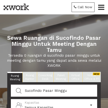
Call Now
Sewa Ruangan di Sucofindo Pasar
Minggu Untuk Meeting Dengan
Tamu
Tersedia 0 ruangan di sucofindo pasar minggu untuk
meeting dengan tamu yang dapat anda sewa melalui
XWORK
Ruang
Coworking
Paket
Virtual
Virtual
Ruang
Kantor
Desk
Meeting
Office
Office & PT
Meeting
Kapasitas
Semua Kapasitas