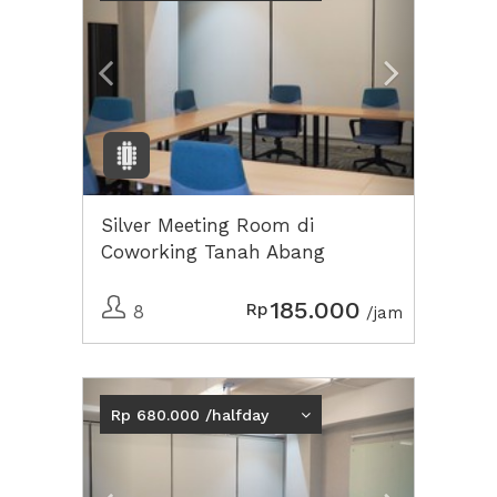
Silver Meeting Room di
Coworking Tanah Abang
185.000
Rp
8
/jam
Previous
Next2
Rp 680.000 /halfday