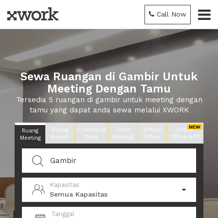
Call Now
Sewa Ruangan di Gambir Untuk
Meeting Dengan Tamu
Tersedia 5 ruangan di gambir untuk meeting dengan
tamu yang dapat anda sewa melalui XWORK
Ruang
Coworking
Paket
Virtual
Virtual
Ruang
Kantor
Desk
Meeting
Office
Office & PT
Meeting
Kapasitas
Semua Kapasitas
Tanggal