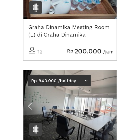
Graha Dinamika Meeting Room
(L) di Graha Dinamika
200.000
Rp
12
/jam
Previous
Next2
Rp 840.000 /halfday