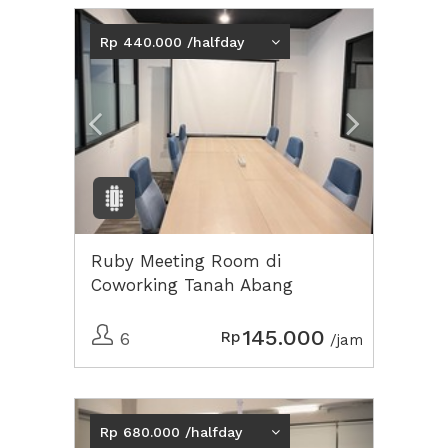
Previous
Next2
Rp 440.000 /halfday
Ruby Meeting Room di
Coworking Tanah Abang
145.000
Rp
6
/jam
Previous
Next2
Rp 680.000 /halfday