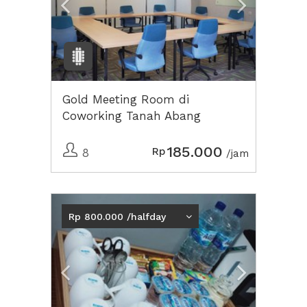
Gold Meeting Room di
Coworking Tanah Abang
185.000
Rp
8
/jam
Previous
Next2
Rp 800.000 /halfday