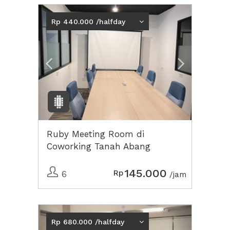
Previous
Next2
Rp 440.000 /halfday
Ruby Meeting Room di
Coworking Tanah Abang
145.000
Rp
6
/jam
Previous
Next2
Rp 680.000 /halfday