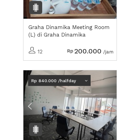
Graha Dinamika Meeting Room
(L) di Graha Dinamika
200.000
Rp
12
/jam
Previous
Next2
Rp 840.000 /halfday