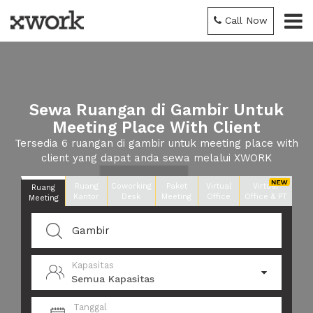
Call Now
Sewa Ruangan di Gambir Untuk
Meeting Place With Client
Tersedia 6 ruangan di gambir untuk meeting place with
client yang dapat anda sewa melalui XWORK
Ruang
Coworking
Paket
Virtual
Virtual
Ruang
Kantor
Desk
Meeting
Office
Office & PT
Meeting
Kapasitas
Semua Kapasitas
Tanggal