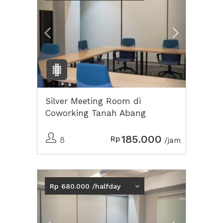
Silver Meeting Room di
Coworking Tanah Abang
185.000
Rp
8
/jam
Previous
Next2
Rp 680.000 /halfday