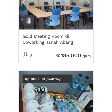
Gold Meeting Room di
Coworking Tanah Abang
185.000
Rp
8
/jam
Previous
Next2
Rp 800.000 /halfday