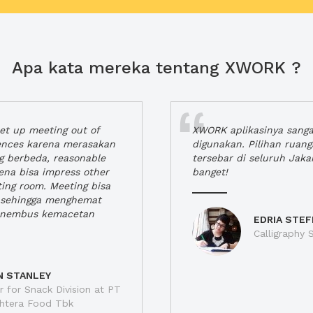
Apa kata mereka tentang XWORK ?
t up meeting out of
XWORK aplikasinya sang
iences karena merasakan
digunakan. Pilihan ruan
ng berbeda, reasonable
tersebar di seluruh Jaka
rena bisa impress other
banget!
ting room. Meeting bisa
a, sehingga menghemat
enembus kemacetan
EDRIA STEF
Calligraphy S
N STANLEY
 for Snack Division at PT
jahtera Food Tbk