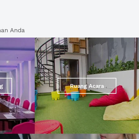
han Anda
g
Ruang Acara