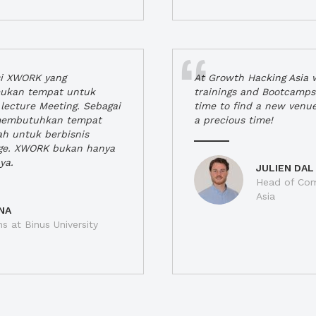
si XWORK yang
At Growth Hacking Asia w
ukan tempat untuk
trainings and Bootcamps
lecture Meeting. Sebagai
time to find a new venu
 membutuhkan tempat
a precious time!
h untuk berbisnis
ge. XWORK bukan hanya
ya.
JULIEN DAL
Head of Com
Asia
NA
ns at Binus University