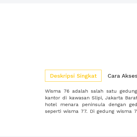
Deskripsi Singkat
Cara Akse
Wisma 76 adalah salah satu gedun
sekali perusahaan dan start up 
kantor di kawasan Slipi, Jakarta Bar
hotel menara peninsula dengan ged
seperti wisma 77. Di gedung wisma 7