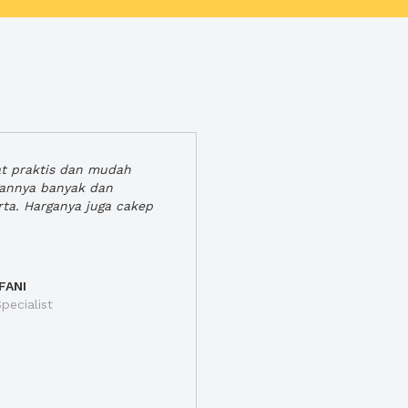
at praktis dan mudah
gannya banyak dan
rta. Harganya juga cakep
FANI
pecialist