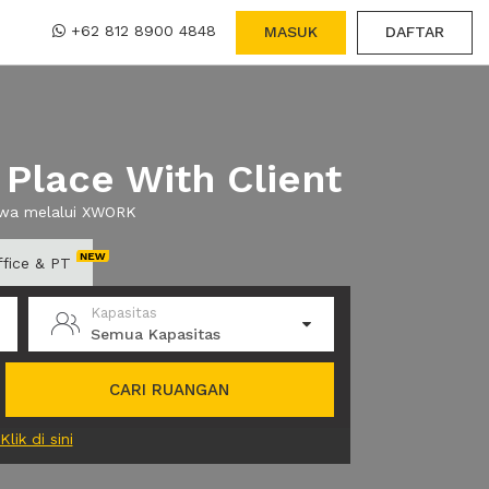
+62 812 8900 4848
MASUK
DAFTAR
Place With Client
sewa melalui XWORK
ffice & PT
Kapasitas
Semua Kapasitas
CARI RUANGAN
Klik di sini