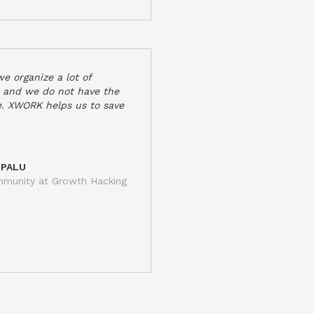
e organize a lot of
 and we do not have the
e. XWORK helps us to save
 PALU
munity at Growth Hacking