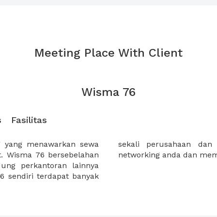
Meeting Place With Client
Wisma 76
s
Fasilitas
g yang menawarkan sewa
yang akan meningkatkan
at. Wisma 76 bersebelahan
networking anda dan mem
ung perkantoran lainnya
6 sendiri terdapat banyak