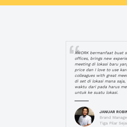
XWORK bermanfaat buat se
offices, brings new exper
meeting di lokasi baru ya
price dan I love to use ka
colleagues with great mee
di set di lokasi mana saj
waktu dari pada harus m
untuk ke suatu lokasi.
JANUAR ROBI
Brand Manager
Tiga Pilar Se