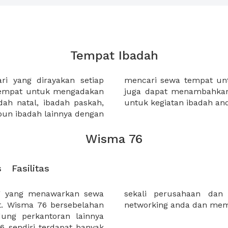
Tempat Ibadah
i yang dirayakan setiap
i XWORK. Selain itu anda
 tempat untuk mengadakan
an makanan secara online
adah natal, ibadah paskah,
untuk kegiatan ibadah an
pun ibadah lainnya dengan
Wisma 76
s
Fasilitas
g yang menawarkan sewa
yang akan meningkatkan
at. Wisma 76 bersebelahan
networking anda dan mem
ung perkantoran lainnya
6 sendiri terdapat banyak