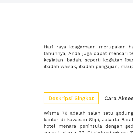
Hari raya keagamaan merupakan har
mencari sewa tempat untuk ibadah d
tahunnya, Anda juga dapat mencari
juga dapat menambahkan fasilitas d
kegiatan Ibadah, seperti kegiatan ib
ibadah waisak, ibadah pengajian, mau
Deskripsi Singkat
Cara Akse
Wisma 76 adalah salah satu gedun
sekali perusahaan dan start up 
kantor di kawasan Slipi, Jakarta Bar
hotel menara peninsula dengan ged
seperti wisma 77. Di gedung wisma 7