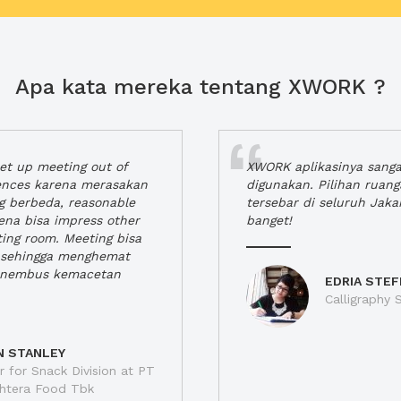
Apa kata mereka tentang XWORK ?
t up meeting out of
XWORK aplikasinya sang
iences karena merasakan
digunakan. Pilihan ruan
ng berbeda, reasonable
tersebar di seluruh Jaka
rena bisa impress other
banget!
ting room. Meeting bisa
a, sehingga menghemat
enembus kemacetan
EDRIA STEF
Calligraphy S
N STANLEY
 for Snack Division at PT
jahtera Food Tbk