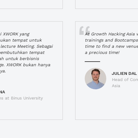
si XWORK yang
At Growth Hacking Asia w
ukan tempat untuk
trainings and Bootcamps
lecture Meeting. Sebagai
time to find a new venu
 membutuhkan tempat
a precious time!
h untuk berbisnis
ge. XWORK bukan hanya
ya.
JULIEN DAL
Head of Com
Asia
NA
ns at Binus University