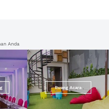
han Anda
g
Ruang Acara