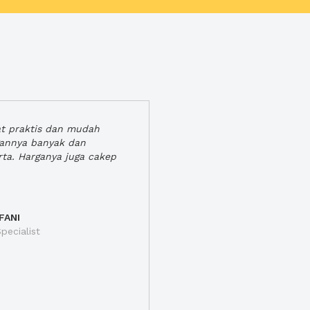
at praktis dan mudah
gannya banyak dan
rta. Harganya juga cakep
FANI
pecialist