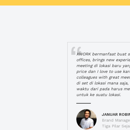
XWORK bermanfaat buat se
offices, brings new exper
meeting di lokasi baru ya
price dan I love to use ka
colleagues with great mee
di set di lokasi mana saj
waktu dari pada harus m
untuk ke suatu lokasi.
JANUAR ROBI
Brand Manager
Tiga Pilar Se