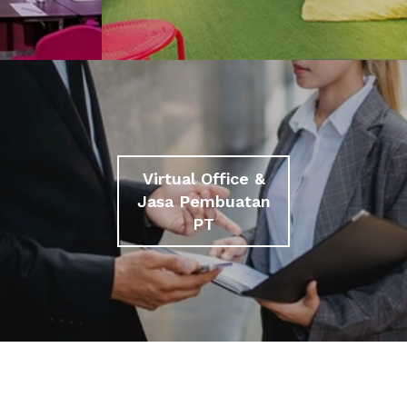
Virtual Office &
Jasa Pembuatan
PT