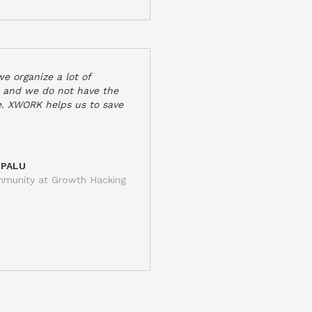
e organize a lot of
 and we do not have the
e. XWORK helps us to save
 PALU
munity at Growth Hacking