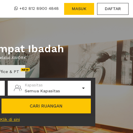
+62 812 8900 4848
MASUK
DAFTAR
mpat Ibadah
melalui XWORK
ffice & PT
Kapasitas
Semua Kapasitas
CARI RUANGAN
Klik di sini