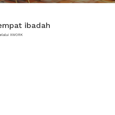
empat ibadah
melalui XWORK