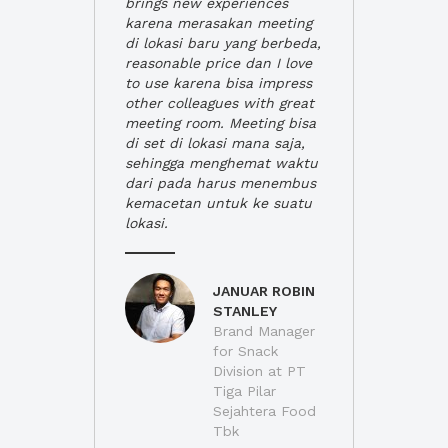
brings new experiences
karena merasakan meeting
di lokasi baru yang berbeda,
reasonable price dan I love
to use karena bisa impress
other colleagues with great
meeting room. Meeting bisa
di set di lokasi mana saja,
sehingga menghemat waktu
dari pada harus menembus
kemacetan untuk ke suatu
lokasi.
JANUAR ROBIN
STANLEY
Brand Manager
for Snack
Division at PT
Tiga Pilar
Sejahtera Food
Tbk