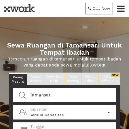
Call Now
Sewa Ruangan di Tamansari Untuk
Tempat Ibadah
Tersedia 1 ruangan di tamansari untuk tempat ibadah
yang dapat anda sewa melalui XWORK
Ruang
Coworking
Paket
Virtual
Virtual
Ruang
Kantor
Desk
Meeting
Office
Office & PT
Meeting
Kapasitas
Semua Kapasitas
Tanggal