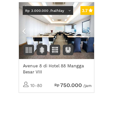
Previous
Next2
3.7
Rp 3.000.000 /halfday
Avenue 8 di Hotel 88 Mangga
Besar VIII
750.000
Rp
10-80
/jam