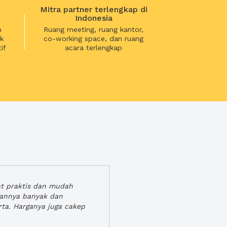
Mitra partner terlengkap di
Indonesia
n
Ruang meeting, ruang kantor,
k
co-working space, dan ruang
if
acara terlengkap
at praktis dan mudah
gannya banyak dan
rta. Harganya juga cakep