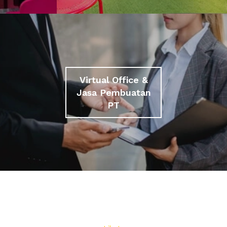
Virtual Office &
Jasa Pembuatan
PT