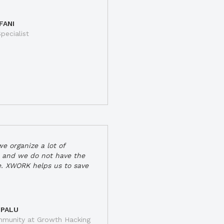
FANI
pecialist
e organize a lot of
 and we do not have the
e. XWORK helps us to save
 PALU
munity at Growth Hacking