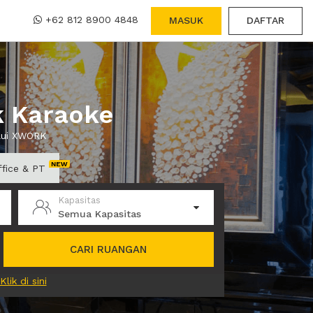
+62 812 8900 4848
MASUK
DAFTAR
k Karaoke
alui XWORK
ffice & PT
Kapasitas
Semua Kapasitas
CARI RUANGAN
Klik di sini