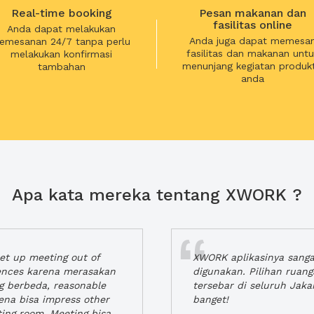
Real-time booking
Pesan makanan dan
fasilitas online
Anda dapat melakukan
Anda juga dapat memesa
emesanan 24/7 tanpa perlu
fasilitas dan makanan untu
melakukan konfirmasi
menunjang kegiatan produkt
tambahan
anda
Apa kata mereka tentang XWORK ?
t up meeting out of
XWORK aplikasinya sang
iences karena merasakan
digunakan. Pilihan ruan
ng berbeda, reasonable
tersebar di seluruh Jaka
rena bisa impress other
banget!
ting room. Meeting bisa