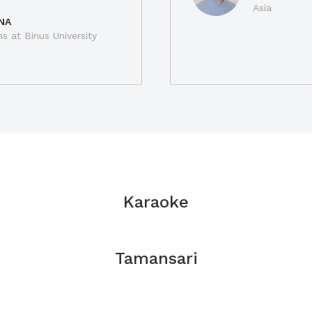
Asia
NA
ns at Binus University
Karaoke
Tamansari