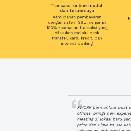
Transaksi online mudah
dan terpercaya
Kemudahan pembayaran
p
dengan sistem SSL menjamin
100% keamanan transaksi yang
dilakukan melalui bank
transfer, kartu kredit, dan
internet banking
XWORK bermanfaat buat se
offices, brings new exper
meeting di lokasi baru ya
price dan I love to use ka
colleagues with great mee