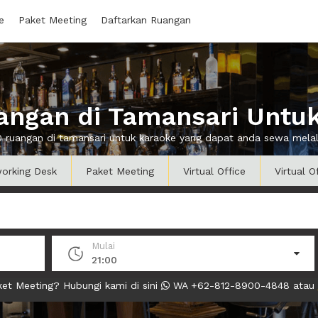
e
Paket Meeting
Daftarkan Ruangan
ngan di Tamansari Untu
0 ruangan di tamansari untuk karaoke yang dapat anda sewa mel
orking Desk
Paket Meeting
Virtual Office
Virtual O
Mulai
21:00
et Meeting? Hubungi kami di sini
WA +62-812-8900-4848 atau