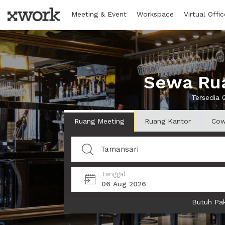
Meeting & Event
Workspace
Virtual Offic
Sewa Rua
Tersedia 
Ruang Meeting
Ruang Kantor
Cow
Tanggal
06 Aug 2026
Butuh Pak