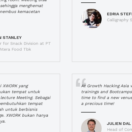
a, sehingga menghemat
enembus kemacetan
EDRIA STEF
Calligraphy S
N STANLEY
 for Snack Division at PT
jahtera Food Tbk
si XWORK yang
At Growth Hacking Asia w
ukan tempat untuk
trainings and Bootcamps
lecture Meeting. Sebagai
time to find a new venu
 membutuhkan tempat
a precious time!
h untuk berbisnis
ge. XWORK bukan hanya
ya.
JULIEN DAL
Head of Com