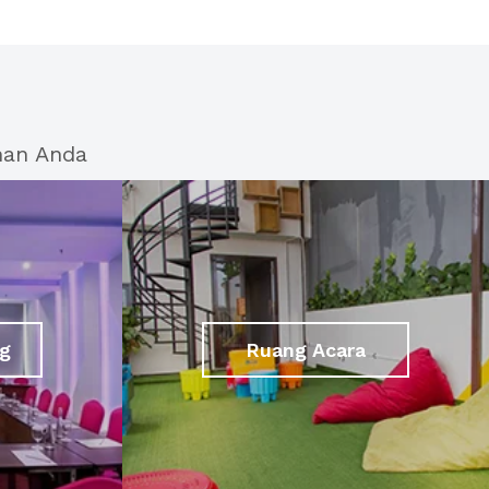
han Anda
g
Ruang Acara