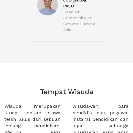
JULIEN DAL
PALU
Head of
Community at
Growth Hacking
Asia
Tempat Wisuda
Wisuda merupakan
wisudawan, para
tanda sebuah siswa
pendidik, para pegawai
telah lulus dari sebuah
instansi pendidikan dan
jenjang pendidikan.
juga keluarga
Wisuda juga
wisudawan yang akan