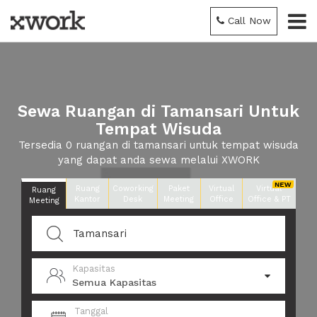
Call Now
Sewa Ruangan di Tamansari Untuk
Tempat Wisuda
Tersedia 0 ruangan di tamansari untuk tempat wisuda
yang dapat anda sewa melalui XWORK
Ruang
Coworking
Paket
Virtual
Virtual
Ruang
Kantor
Desk
Meeting
Office
Office & PT
Meeting
Kapasitas
Semua Kapasitas
Tanggal