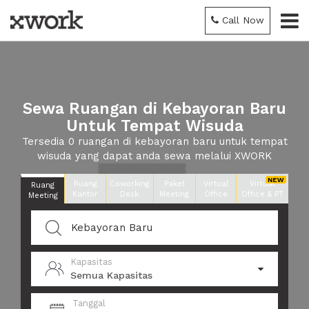
Call Now
Sewa Ruangan di Kebayoran Baru
Untuk Tempat Wisuda
Tersedia 0 ruangan di kebayoran baru untuk tempat
wisuda yang dapat anda sewa melalui XWORK
Ruang
Coworking
Paket
Virtual
Virtual
Ruang
Kantor
Desk
Meeting
Office
Office & PT
Meeting
Kapasitas
Semua Kapasitas
Tanggal