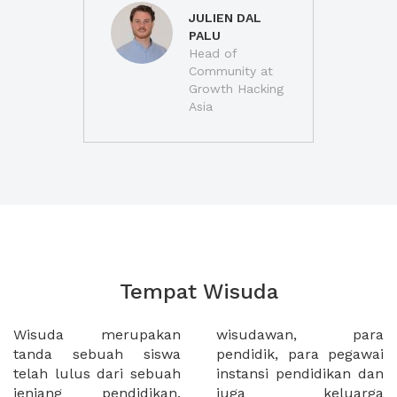
JULIEN DAL
PALU
Head of
Community at
Growth Hacking
Asia
Tempat Wisuda
Wisuda merupakan
wisudawan, para
tanda sebuah siswa
pendidik, para pegawai
telah lulus dari sebuah
instansi pendidikan dan
jenjang pendidikan.
juga keluarga