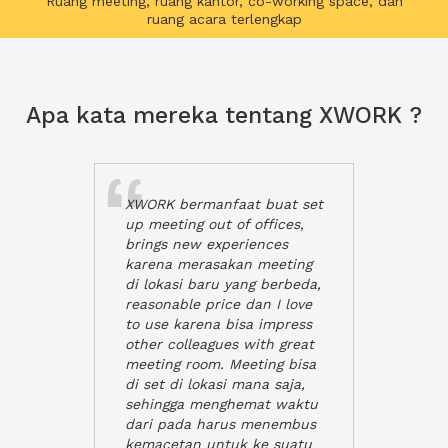
Ruang meeting, ruang kantor, co-working space, dan
ruang acara terlengkap
Apa kata mereka tentang XWORK ?
XWORK bermanfaat buat set
up meeting out of offices,
brings new experiences
karena merasakan meeting
di lokasi baru yang berbeda,
reasonable price dan I love
to use karena bisa impress
other colleagues with great
meeting room. Meeting bisa
di set di lokasi mana saja,
sehingga menghemat waktu
dari pada harus menembus
kemacetan untuk ke suatu