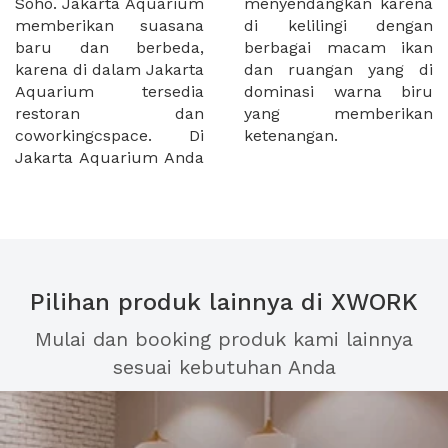
Soho. Jakarta Aquarium
menyendangkan karena
memberikan suasana
di kelilingi dengan
baru dan berbeda,
berbagai macam ikan
karena di dalam Jakarta
dan ruangan yang di
Aquarium tersedia
dominasi warna biru
restoran dan
yang memberikan
coworkingcspace. Di
ketenangan.
Jakarta Aquarium Anda
Pilihan produk lainnya di XWORK
Mulai dan booking produk kami lainnya
sesuai kebutuhan Anda