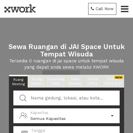
Call Now
Sewa Ruangan di JAI Space Untuk
Tempat Wisuda
Tersedia 0 ruangan di jai space untuk tempat wisuda
yang dapat anda sewa melalui XWORK
Ruang
Coworking
Paket
Virtual
Virtual
Ruang
Kantor
Desk
Meeting
Office
Office & PT
Meeting
Kapasitas
Semua Kapasitas
Tanggal