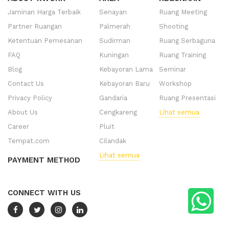
Jaminan Harga Terbaik
Senayan
Ruang Meeting
Partner Ruangan
Palmerah
Shooting
Ketentuan Pemesanan
Sudirman
Ruang Serbaguna
FAQ
Kuningan
Ruang Training
Blog
Kebayoran Lama
Seminar
Contact Us
Kebayoran Baru
Workshop
Privacy Policy
Gandaria
Ruang Presentasi
About Us
Cengkareng
Lihat semua
Career
Pluit
Tempat.com
Cilandak
Lihat semua
PAYMENT METHOD
CONNECT WITH US