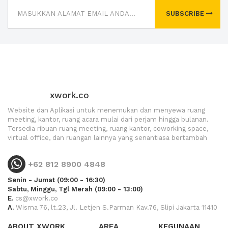
SUBSCRIBE
xwork.co
Website dan Aplikasi untuk menemukan dan menyewa ruang
meeting, kantor, ruang acara mulai dari perjam hingga bulanan.
Tersedia ribuan ruang meeting, ruang kantor, coworking space,
virtual office, dan ruangan lainnya yang senantiasa bertambah
+62 812 8900 4848
Senin - Jumat (09:00 - 16:30)
Sabtu, Minggu, Tgl Merah (09:00 - 13:00)
E.
cs@xwork.co
A.
Wisma 76, lt.23, Jl. Letjen S.Parman Kav.76, Slipi Jakarta 11410
ABOUT XWORK
AREA
KEGUNAAN