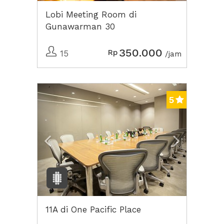
Lobi Meeting Room di
Gunawarman 30
350.000
Rp
15
/jam
Previous
Next2
5
11A di One Pacific Place