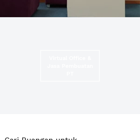
Virtual Office &
Jasa Pembuatan
PT