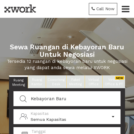
Call Now
Sewa Ruangan di Kebayoran Baru
Untuk Negosiasi
Tersedia 12 ruangan di kebayoran baru untuk negosiasi
yang dapat anda sewa melalui XWORK
Ruang
Coworking
Paket
Virtual
Virtual
Ruang
Kantor
Desk
Meeting
Office
Office & PT
Meeting
Kapasitas
Semua Kapasitas
Tanggal