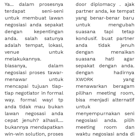
Ya... dalam prosesnya
door diplomacy . ajak
terdapat seni-seni
partner anda, ke tempat
untuk membuat lawan
yang benar-benar baru
negosiasi anda sepakat
untuk mengubah
dengan kepentingan
suasana tapi tetap
anda. salah satunya
kondusif. buat partner
adalah tempat, lokasi,
anda tidak jenuh
venue untuk
dengan menaikan
melakukannya.
suasana hati agar
biasanya, dalam
sepakat dengan anda.
negosiasi proses tawar-
dengan hadirnya
menawar untuk
XWORK yang
mencapai tujuan tiap-
menawarkan beragam
tiap negotiator in formal
pilihan meeting room,
way. formal way! tp
bisa menjadi alternatif
anda tidak mau bukan
untuk
lawan negosasi anda
menyempurnakan seni
cepat jenuh? alhasil....
negosiasi anda. pilih
bukannya mendapatkan
meeting room dan
win-win solution, proses
waktu negosiasi anda di