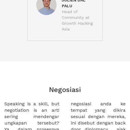
JULIEN DAL
PALU
Head of
Community at
Growth Hacking
Asia
Negosiasi
Speaking is a skill, but
negosiasi anda ke
negotiation is an art!
tempat yang dikira
sering mendengar
sesuai dengan mereka,
ungkapan tersebut?
ini disebut dengan back
Ya... dalam prosesnya
door diplomacy . ajak