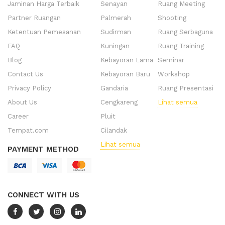
Jaminan Harga Terbaik
Senayan
Ruang Meeting
Partner Ruangan
Palmerah
Shooting
Ketentuan Pemesanan
Sudirman
Ruang Serbaguna
FAQ
Kuningan
Ruang Training
Blog
Kebayoran Lama
Seminar
Contact Us
Kebayoran Baru
Workshop
Privacy Policy
Gandaria
Ruang Presentasi
About Us
Cengkareng
Lihat semua
Career
Pluit
Tempat.com
Cilandak
Lihat semua
PAYMENT METHOD
CONNECT WITH US