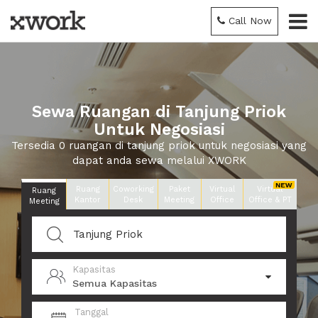
Call Now
Sewa Ruangan di Tanjung Priok
Untuk Negosiasi
Tersedia 0 ruangan di tanjung priok untuk negosiasi yang
dapat anda sewa melalui XWORK
Ruang
Coworking
Paket
Virtual
Virtual
Ruang
Kantor
Desk
Meeting
Office
Office & PT
Meeting
Kapasitas
Semua Kapasitas
Tanggal