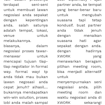
terdapat seni-seni
partner anda, ke tempat
untuk membuat lawan
yang benar-benar baru
negosiasi anda sepakat
untuk mengubah
dengan kepentingan
suasana tapi tetap
anda. salah satunya
kondusif. buat partner
adalah tempat, lokasi,
anda tidak jenuh
venue untuk
dengan menaikan
melakukannya.
suasana hati agar
biasanya, dalam
sepakat dengan anda.
negosiasi proses tawar-
dengan hadirnya
menawar untuk
XWORK yang
mencapai tujuan tiap-
menawarkan beragam
tiap negotiator in formal
pilihan meeting room,
way. formal way! tp
bisa menjadi alternatif
anda tidak mau bukan
untuk
lawan negosasi anda
menyempurnakan seni
cepat jenuh? alhasil....
negosiasi anda. pilih
bukannya mendapatkan
meeting room dan
win-win solution, proses
waktu negosiasi anda di
lobi anda malah sampai
XWORK sekarang!