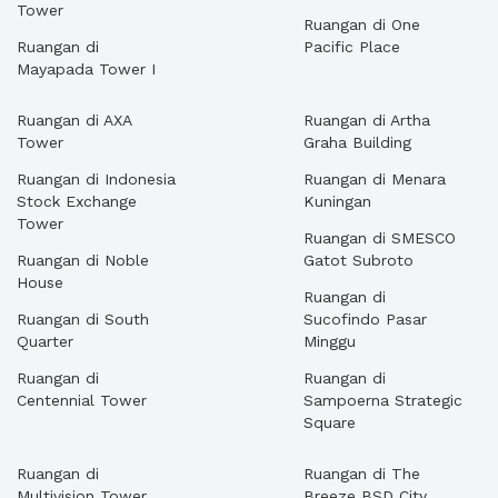
Tower
Ruangan di One
Ruangan di
Pacific Place
Mayapada Tower I
Ruangan di AXA
Ruangan di Artha
Tower
Graha Building
Ruangan di Indonesia
Ruangan di Menara
Stock Exchange
Kuningan
Tower
Ruangan di SMESCO
Ruangan di Noble
Gatot Subroto
House
Ruangan di
Ruangan di South
Sucofindo Pasar
Quarter
Minggu
Ruangan di
Ruangan di
Centennial Tower
Sampoerna Strategic
Square
Ruangan di
Ruangan di The
Multivision Tower
Breeze BSD City