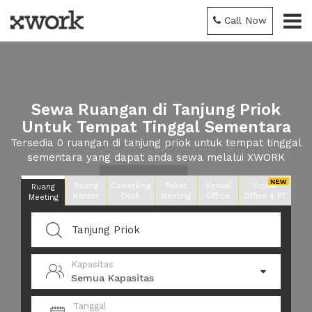
Call Now
Sewa Ruangan di Tanjung Priok
Untuk Tempat Tinggal Sementara
Tersedia 0 ruangan di tanjung priok untuk tempat tinggal
sementara yang dapat anda sewa melalui XWORK
Ruang
Coworking
Paket
Virtual
Virtual
Ruang
Kantor
Desk
Meeting
Office
Office & PT
Meeting
Kapasitas
Semua Kapasitas
Tanggal