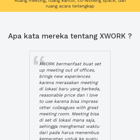
Ruang meeting, ruang kantor, co-working space, dan
ruang acara terlengkap
Apa kata mereka tentang XWORK ?
XWORK bermanfaat buat set
up meeting out of offices,
brings new experiences
karena merasakan meeting
di lokasi baru yang berbeda,
reasonable price dan I love
to use karena bisa impress
other colleagues with great
meeting room. Meeting bisa
di set di lokasi mana saja,
sehingga menghemat waktu
dari pada harus menembus
kemacetan untuk ke suatu