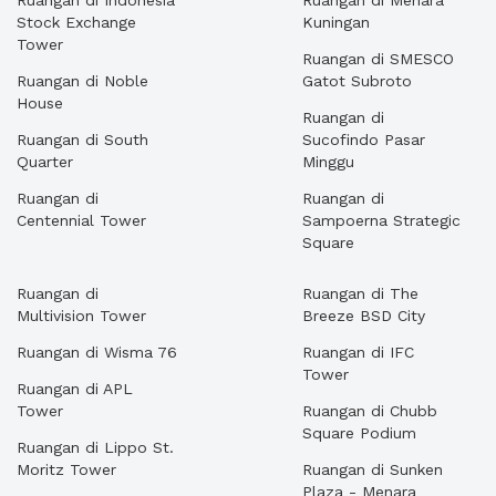
Ruangan di Indonesia
Ruangan di Menara
Stock Exchange
Kuningan
Tower
Ruangan di SMESCO
Ruangan di Noble
Gatot Subroto
House
Ruangan di
Ruangan di South
Sucofindo Pasar
Quarter
Minggu
Ruangan di
Ruangan di
Centennial Tower
Sampoerna Strategic
Square
Ruangan di
Ruangan di The
Multivision Tower
Breeze BSD City
Ruangan di Wisma 76
Ruangan di IFC
Tower
Ruangan di APL
Tower
Ruangan di Chubb
Square Podium
Ruangan di Lippo St.
Moritz Tower
Ruangan di Sunken
Plaza - Menara