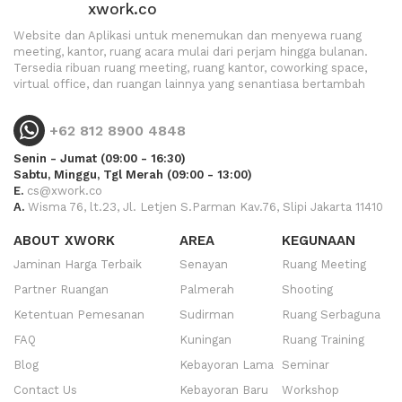
xwork.co
Website dan Aplikasi untuk menemukan dan menyewa ruang
meeting, kantor, ruang acara mulai dari perjam hingga bulanan.
Tersedia ribuan ruang meeting, ruang kantor, coworking space,
virtual office, dan ruangan lainnya yang senantiasa bertambah
+62 812 8900 4848
Senin - Jumat (09:00 - 16:30)
Sabtu, Minggu, Tgl Merah (09:00 - 13:00)
E.
cs@xwork.co
A.
Wisma 76, lt.23, Jl. Letjen S.Parman Kav.76, Slipi Jakarta 11410
ABOUT XWORK
AREA
KEGUNAAN
Jaminan Harga Terbaik
Senayan
Ruang Meeting
Partner Ruangan
Palmerah
Shooting
Ketentuan Pemesanan
Sudirman
Ruang Serbaguna
FAQ
Kuningan
Ruang Training
Blog
Kebayoran Lama
Seminar
Contact Us
Kebayoran Baru
Workshop