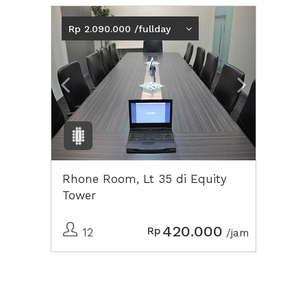
Previous
Next2
Rp 2.090.000 /fullday
Rhone Room, Lt 35 di Equity
Tower
420.000
Rp
12
/jam