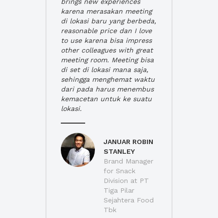
brings new experiences
karena merasakan meeting
di lokasi baru yang berbeda,
reasonable price dan I love
to use karena bisa impress
other colleagues with great
meeting room. Meeting bisa
di set di lokasi mana saja,
sehingga menghemat waktu
dari pada harus menembus
kemacetan untuk ke suatu
lokasi.
JANUAR ROBIN
STANLEY
Brand Manager
for Snack
Division at PT
Tiga Pilar
Sejahtera Food
Tbk