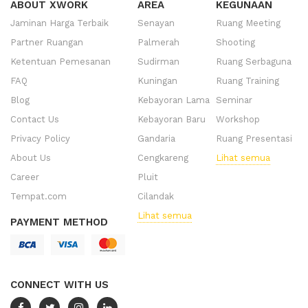
ABOUT XWORK
AREA
KEGUNAAN
Jaminan Harga Terbaik
Senayan
Ruang Meeting
Partner Ruangan
Palmerah
Shooting
Ketentuan Pemesanan
Sudirman
Ruang Serbaguna
FAQ
Kuningan
Ruang Training
Blog
Kebayoran Lama
Seminar
Contact Us
Kebayoran Baru
Workshop
Privacy Policy
Gandaria
Ruang Presentasi
About Us
Cengkareng
Lihat semua
Career
Pluit
Tempat.com
Cilandak
Lihat semua
PAYMENT METHOD
CONNECT WITH US