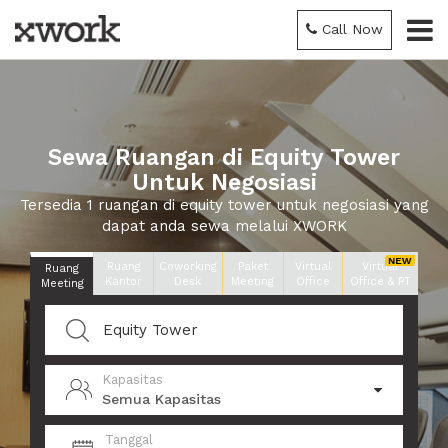
Call Now
Sewa Ruangan di Equity Tower
Untuk Negosiasi
Tersedia 1 ruangan di equity tower untuk negosiasi yang
dapat anda sewa melalui XWORK
Ruang
Coworking
Paket
Virtual
Virtual
Ruang
Kantor
Desk
Meeting
Office
Office & PT
Meeting
Kapasitas
Semua Kapasitas
Tanggal