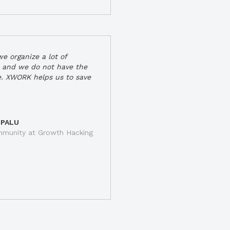
e organize a lot of
 and we do not have the
e. XWORK helps us to save
 PALU
munity at Growth Hacking