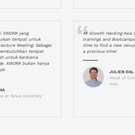
si XWORK yang
At Growth Hacking Asia w
ukan tempat untuk
trainings and Bootcamps
lecture Meeting. Sebagai
time to find a new venu
 membutuhkan tempat
a precious time!
h untuk berbisnis
ge. XWORK bukan hanya
ya.
JULIEN DAL
Head of Com
Asia
NA
ns at Binus University