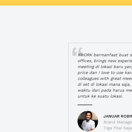
XWORK bermanfaat buat se
offices, brings new exper
meeting di lokasi baru ya
price dan I love to use ka
colleagues with great mee
di set di lokasi mana saj
waktu dari pada harus m
untuk ke suatu lokasi.
JANUAR ROBI
Brand Manager
Tiga Pilar Se