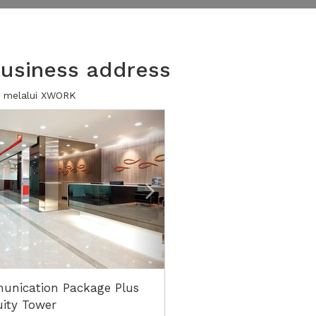
business address
a melalui XWORK
ious
Next2
nication Package Plus
uity Tower