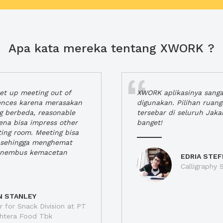
Apa kata mereka tentang XWORK ?
t up meeting out of
XWORK aplikasinya sang
iences karena merasakan
digunakan. Pilihan ruan
ng berbeda, reasonable
tersebar di seluruh Jaka
rena bisa impress other
banget!
ting room. Meeting bisa
a, sehingga menghemat
enembus kemacetan
EDRIA STEF
Calligraphy S
N STANLEY
 for Snack Division at PT
jahtera Food Tbk