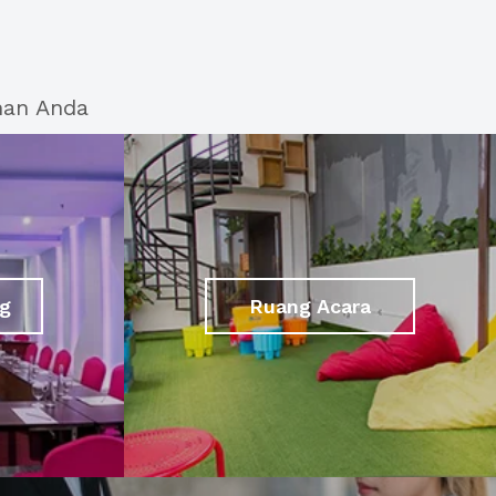
han Anda
g
Ruang Acara