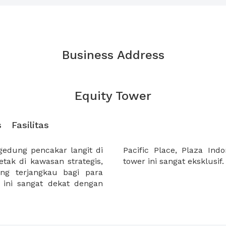
Business Address
Equity Tower
s
Fasilitas
edung pencakar langit di
buat area perkantoran di
etak di kawasan strategis,
tower ini sangat eksklusif.
ng terjangkau bagi para
 ini sangat dekat dengan