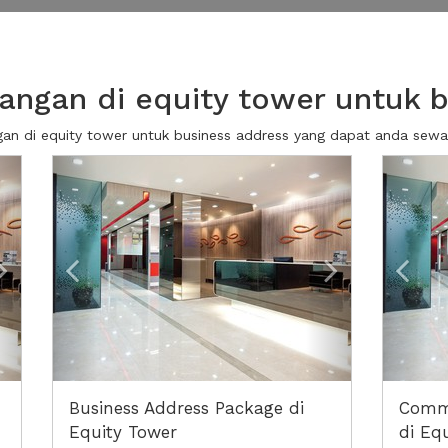
ngan di equity tower untuk 
ngan di equity tower untuk business address yang dapat anda sew
Next2
Previous
Next2
Prev
Business Address Package di
Commu
Equity Tower
di Eq