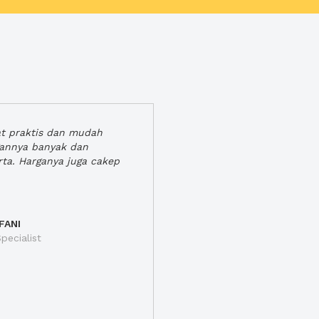
at praktis dan mudah
gannya banyak dan
rta. Harganya juga cakep
FANI
pecialist