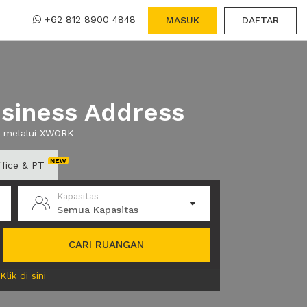
+62 812 8900 4848
MASUK
DAFTAR
siness Address
a melalui XWORK
ffice & PT
Kapasitas
Semua Kapasitas
CARI RUANGAN
Klik di sini