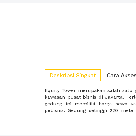
Deskripsi Singkat
Cara Akse
Equity Tower merupakan salah satu g
Pacific Place, Plaza Indonesia, mem
kawasan pusat bisnis di Jakarta. Terl
gedung ini memiliki harga sewa ya
pebisnis. Gedung setinggi 220 meter