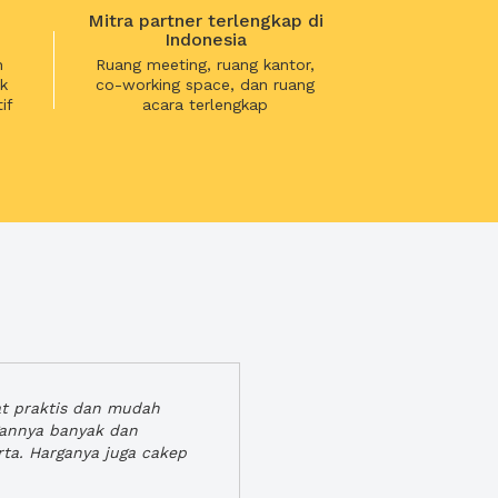
Mitra partner terlengkap di
Indonesia
n
Ruang meeting, ruang kantor,
k
co-working space, dan ruang
if
acara terlengkap
at praktis dan mudah
gannya banyak dan
rta. Harganya juga cakep