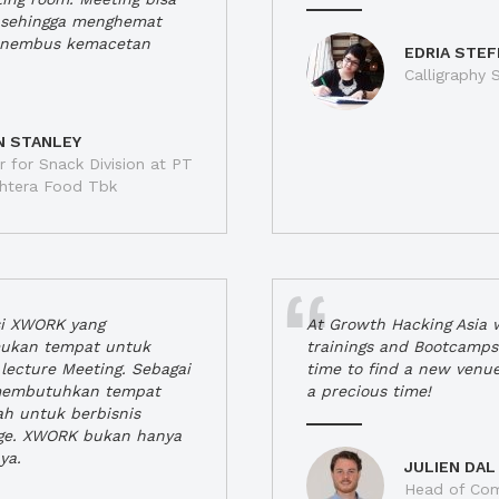
a, sehingga menghemat
enembus kemacetan
EDRIA STEF
Calligraphy S
N STANLEY
 for Snack Division at PT
jahtera Food Tbk
si XWORK yang
At Growth Hacking Asia w
ukan tempat untuk
trainings and Bootcamps
lecture Meeting. Sebagai
time to find a new venu
 membutuhkan tempat
a precious time!
h untuk berbisnis
ge. XWORK bukan hanya
ya.
JULIEN DAL
Head of Com