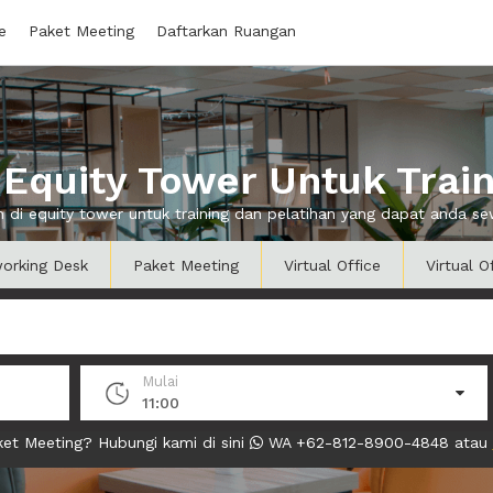
e
Paket Meeting
Daftarkan Ruangan
Equity Tower Untuk Train
n di equity tower untuk training dan pelatihan yang dapat anda 
orking Desk
Paket Meeting
Virtual Office
Virtual O
Mulai
11:00
et Meeting? Hubungi kami di sini
WA +62-812-8900-4848 atau