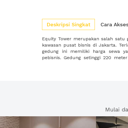
Deskripsi Singkat
Cara Akse
Equity Tower merupakan salah satu g
Pacific Place, Plaza Indonesia, mem
kawasan pusat bisnis di Jakarta. Terl
gedung ini memiliki harga sewa ya
pebisnis. Gedung setinggi 220 meter
Mulai d