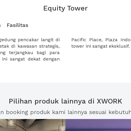
Equity Tower
s
Fasilitas
edung pencakar langit di
buat area perkantoran di
etak di kawasan strategis,
tower ini sangat eksklusif.
ng terjangkau bagi para
 ini sangat dekat dengan
Pilihan produk lainnya di XWORK
an booking produk kami lainnya sesuai kebutu