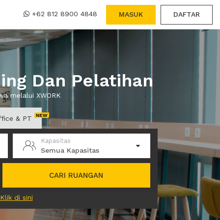
+62 812 8900 4848
MASUK
DAFTAR
ing Dan Pelatihan
sewa melalui XWORK
ffice & PT
Kapasitas
Semua Kapasitas
CARI RUANGAN
Klik di sini