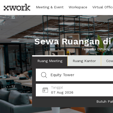
Meeting & Event
Workspace
Virtual Offic
Sewa Ruangan di 
Tersedia 0 ruanga
Ruang Meeting
Ruang Kantor
Cow
Tanggal
07 Aug 2026
Butuh Pak