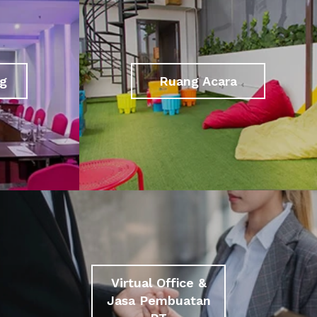
g
Ruang Acara
Virtual Office &
Jasa Pembuatan