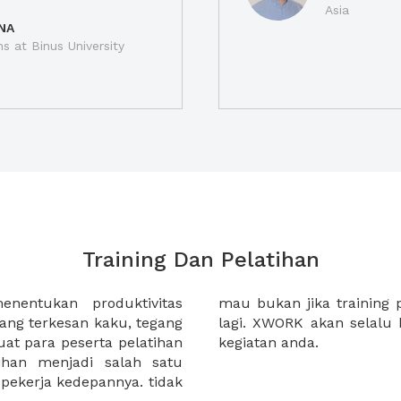
Asia
NA
ns at Binus University
Training Dan Pelatihan
nentukan produktivitas
anda berkesan biasa saja?
yang terkesan kaku, tegang
ai solusi untuk kebutuhan
 para peserta pelatihan
kegiatan anda.
han menjadi salah satu
pekerja kedepannya. tidak