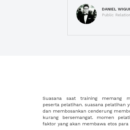
DANIEL WIGU
Public Relatio
Suasana saat training memang me
mau bukan jika training perusahaan 
peserta pelatihan. suasana pelatihan 
lagi. XWORK akan selalu hadir sebag
dan membosankan cenderung membuat
kurang bersemangat. momen pelati
faktor yang akan membawa etos para 