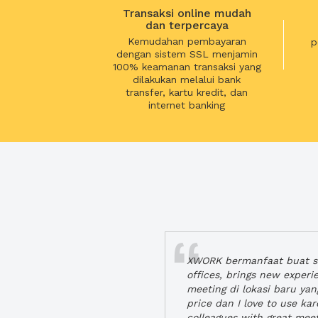
Transaksi online mudah
dan terpercaya
Kemudahan pembayaran
p
dengan sistem SSL menjamin
100% keamanan transaksi yang
dilakukan melalui bank
transfer, kartu kredit, dan
internet banking
XWORK bermanfaat buat se
offices, brings new exper
meeting di lokasi baru ya
price dan I love to use ka
colleagues with great mee