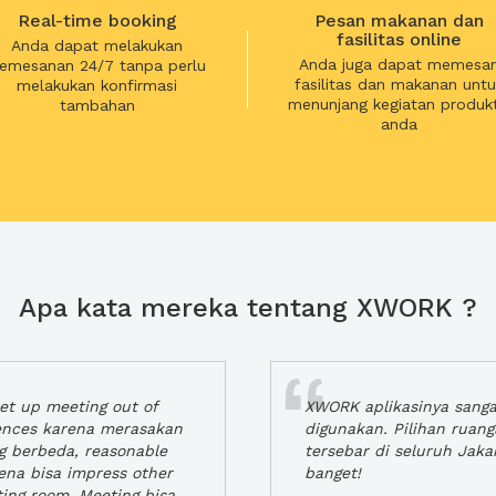
Real-time booking
Pesan makanan dan
fasilitas online
Anda dapat melakukan
Anda juga dapat memesa
emesanan 24/7 tanpa perlu
fasilitas dan makanan untu
melakukan konfirmasi
menunjang kegiatan produkt
tambahan
anda
Apa kata mereka tentang XWORK ?
t up meeting out of
XWORK aplikasinya sang
iences karena merasakan
digunakan. Pilihan ruan
ng berbeda, reasonable
tersebar di seluruh Jaka
rena bisa impress other
banget!
ting room. Meeting bisa