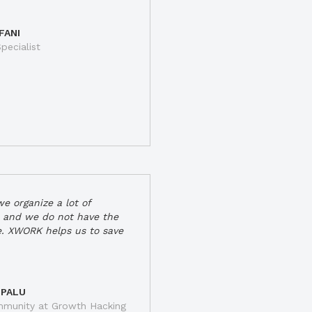
FANI
pecialist
e organize a lot of
 and we do not have the
e. XWORK helps us to save
 PALU
munity at Growth Hacking