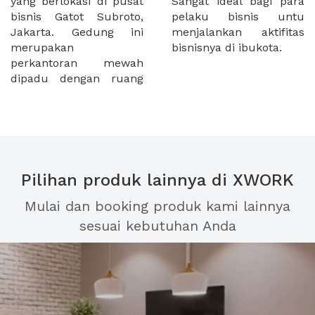
yang berlokasi di pusat
Sangat ideal bagi para
bisnis Gatot Subroto,
pelaku bisnis untu
Jakarta. Gedung ini
menjalankan aktifitas
merupakan
bisnisnya di ibukota.
perkantoran mewah
dipadu dengan ruang
Pilihan produk lainnya di XWORK
Mulai dan booking produk kami lainnya
sesuai kebutuhan Anda