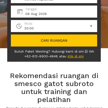
Tanggal
08 Aug 2026
Mulai
20:00
CARI RUANGAN
Butuh Paket Meeting? Hubungi kami di sini
WA
+62-812-8900-4848 atau
Klik di sini
Rekomendasi ruangan di
smesco gatot subroto
untuk training dan
pelatihan