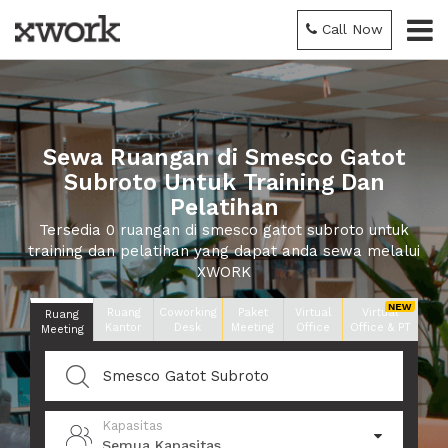
Call Now
Sewa Ruangan di Smesco Gatot
Subroto Untuk Training Dan
Pelatihan
Tersedia 0 ruangan di smesco gatot subroto untuk
training dan pelatihan yang dapat anda sewa melalui
XWORK
Ruang
Coworking
Paket
Virtual
Virtual
Ruang
Kantor
Desk
Meeting
Office
Office & PT
Meeting
Kapasitas
Semua Kapasitas