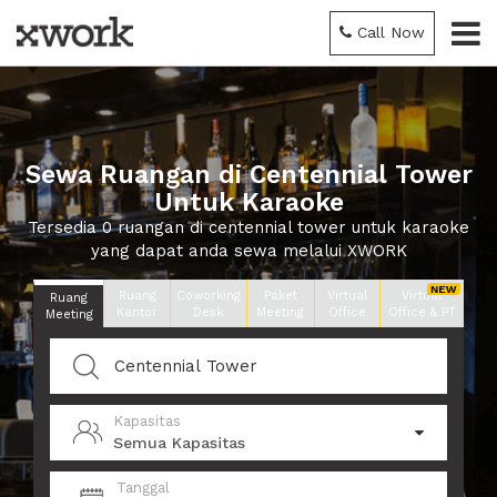
Call Now
Sewa Ruangan di Centennial Tower
Untuk Karaoke
Tersedia 0 ruangan di centennial tower untuk karaoke
yang dapat anda sewa melalui XWORK
Ruang
Coworking
Paket
Virtual
Virtual
Ruang
Kantor
Desk
Meeting
Office
Office & PT
Meeting
Kapasitas
Semua Kapasitas
Tanggal