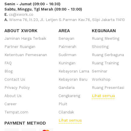
Senin - Jumat (09:00 - 16:30)
Sabtu, Minggu, Tgl Merah (09:00 - 13:00)
E.
cs@xwork.co
A.
Wisma 76, lt.23, Jl. Letjen S.Parman Kav.76, Slipi Jakarta 11410
ABOUT XWORK
AREA
KEGUNAAN
Jaminan Harga Terbaik
Senayan
Ruang Meeting
Partner Ruangan
Palmerah
Shooting
Ketentuan Pemesanan
Sudirman
Ruang Serbaguna
FAQ
Kuningan
Ruang Training
Blog
Kebayoran Lama
Seminar
Contact Us
Kebayoran Baru
Workshop
Privacy Policy
Gandaria
Ruang Presentasi
About Us
Cengkareng
Lihat semua
Career
Pluit
Tempat.com
Cilandak
Lihat semua
PAYMENT METHOD