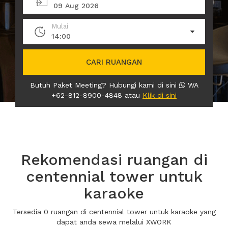
09 Aug 2026
Mulai
14:00
CARI RUANGAN
Butuh Paket Meeting? Hubungi kami di sini
WA
+62-812-8900-4848 atau
Klik di sini
Rekomendasi ruangan di
centennial tower untuk
karaoke
Tersedia 0 ruangan di centennial tower untuk karaoke yang
dapat anda sewa melalui XWORK