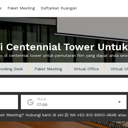
e
Paket Meeting
Daftarkan Ruangan
 Centennial Tower Untu
gan di centennial tower untuk pemutaran film yang dapat anda se
orking Desk
Paket Meeting
Virtual Office
Virtual O
Mulai
17:00
et Meeting? Hubungi kami di sini
WA +62-812-8900-4848 atau