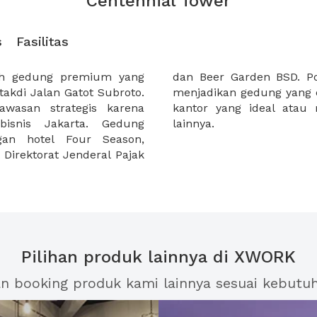
Centennial Tower
s
Fasilitas
ah gedung premium yang
jadikan Centennial Tower
akdi Jalan Gatot Subroto.
Anda yang sedang mencari
wasan strategis karena
tuk kegiatan bisnis Anda
bisnis Jakarta. Gedung
lainnya.
gan hotel Four Season,
Direktorat Jenderal Pajak
Pilihan produk lainnya di XWORK
an booking produk kami lainnya sesuai kebutu