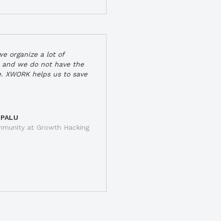
e organize a lot of
 and we do not have the
e. XWORK helps us to save
 PALU
munity at Growth Hacking