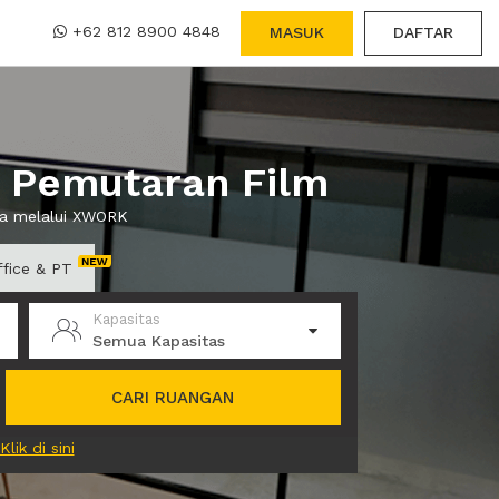
+62 812 8900 4848
MASUK
DAFTAR
k Pemutaran Film
wa melalui XWORK
ffice & PT
Kapasitas
Semua Kapasitas
CARI RUANGAN
Klik di sini