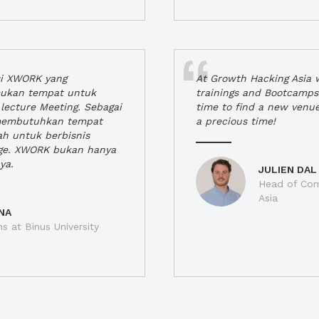
si XWORK yang
At Growth Hacking Asia w
ukan tempat untuk
trainings and Bootcamps
lecture Meeting. Sebagai
time to find a new venu
 membutuhkan tempat
a precious time!
h untuk berbisnis
ge. XWORK bukan hanya
ya.
JULIEN DAL
Head of Com
Asia
NA
ns at Binus University