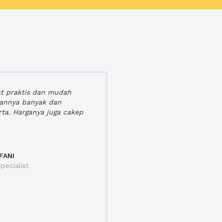
at praktis dan mudah
gannya banyak dan
rta. Harganya juga cakep
FANI
pecialist