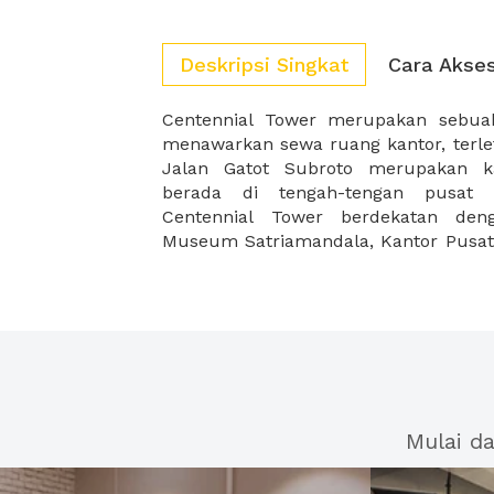
Deskripsi Singkat
Cara Akse
Centennial Tower merupakan sebu
dan Beer Garden BSD. Posisi ini men
menawarkan sewa ruang kantor, terlet
menjadikan gedung yang cocok bagi 
Jalan Gatot Subroto merupakan ka
kantor yang ideal atau ruangan un
berada di tengah-tengan pusat 
Centennial Tower berdekatan den
Museum Satriamandala, Kantor Pusat 
Mulai d