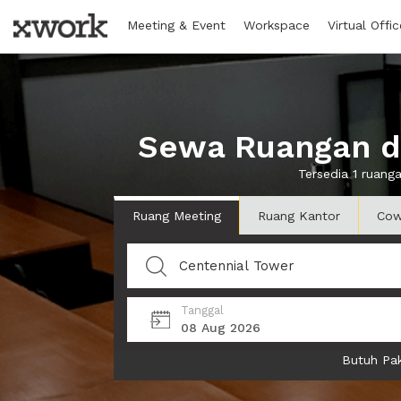
Meeting & Event
Workspace
Virtual Offic
Sewa Ruangan di
Tersedia 1 ruan
Ruang Meeting
Ruang Kantor
Cow
Tanggal
08 Aug 2026
Butuh Pak