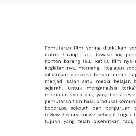
Pemutaran film sering dilakukan seb
bareng kaan? yang kemudian setelah fi
untuk having fun. dewasa ini, pem
akan berdiskusi atau memberikan r
nonton bareng lalu ketika film nya 
telah diputar. lalu dimana kalian b
kegiatan nya. memang.. kegiatan sepe
film untuk kegiatan-kegiatan terse
dilakukan bersama teman-teman. ta
banyak pengunjung lain, belum lagi
menjadi salah satu media belajar. 
berjauhan. fatau di rumah? ok... pili
sejarah, untuk menganalisis terkai
banyak distruction. nah untuk kalia
membuat video blog yang berisi revi
banget nonton berjamaah sama t
pemutaran film hasil produksi komunit
memberikan solusi. kami telah mem
beberapa sekolah dan perguruan t
99 tempat yang sesuai dengan pemut
review history movie sebagai tugas 
tujuan yang telah disebutkan tadi, 