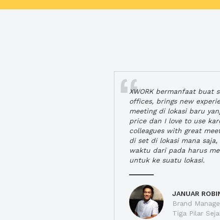
XWORK bermanfaat buat se
offices, brings new exper
meeting di lokasi baru ya
price dan I love to use ka
colleagues with great mee
di set di lokasi mana saj
waktu dari pada harus m
untuk ke suatu lokasi.
JANUAR ROBI
Brand Manager
Tiga Pilar Se