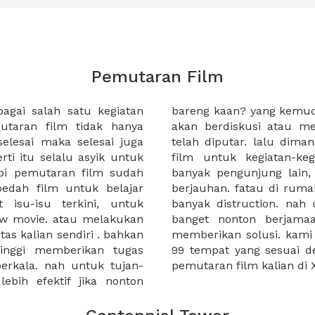
Pemutaran Film
agai salah satu kegiatan
lm selesai diputar, kalian
utaran film tidak hanya
eview terhadap film yang
selesai maka selesai juga
iasa melakukan pemutaran
rti itu selalu asyik untuk
but? di bioskop? terlalu
pi pemutaran film sudah
 kita mendapat seat yang
bedah film untuk belajar
han bagus. tapi tentu akan
t isu-isu terkini, untuk
n movie lovers yang suka
ew movie. atau melakukan
emen2 nih. XWORK telah
as kalian sendiri . bahkan
bangun kerjasama dengan
inggi memberikan tugas
aran film. Ayo jadwalkan
berkala. nah untuk tujan-
pemutaran film kalian di
lebih efektif jika nonton