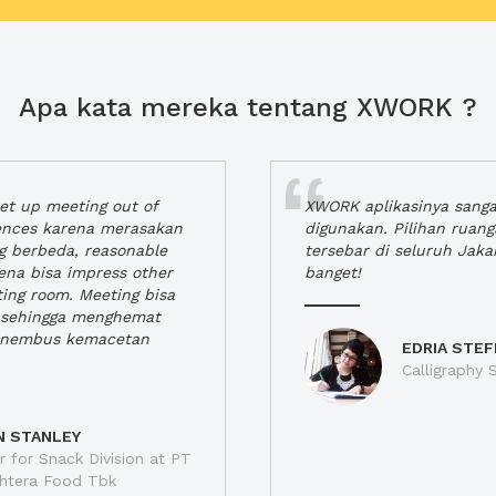
Apa kata mereka tentang XWORK ?
t up meeting out of
XWORK aplikasinya sang
iences karena merasakan
digunakan. Pilihan ruan
ng berbeda, reasonable
tersebar di seluruh Jaka
rena bisa impress other
banget!
ting room. Meeting bisa
a, sehingga menghemat
enembus kemacetan
EDRIA STEF
Calligraphy S
N STANLEY
 for Snack Division at PT
jahtera Food Tbk