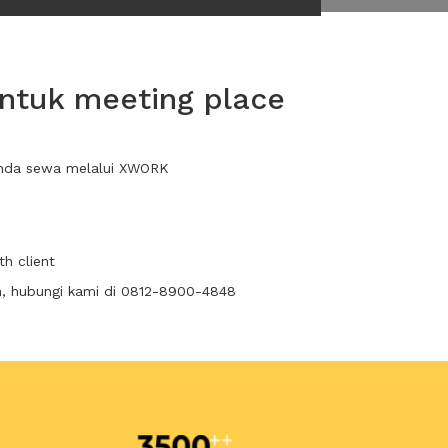
untuk meeting place
 anda sewa melalui XWORK
h client
n, hubungi kami di 0812-8900-4848