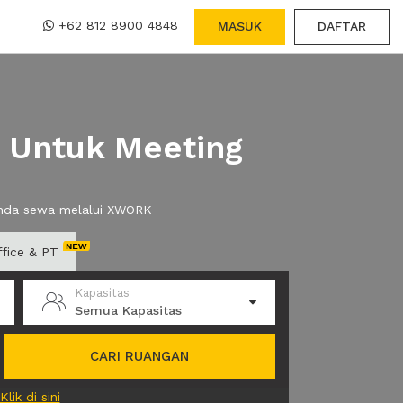
+62 812 8900 4848
MASUK
DAFTAR
r Untuk Meeting
 anda sewa melalui XWORK
ffice & PT
Kapasitas
Semua Kapasitas
CARI RUANGAN
Klik di sini