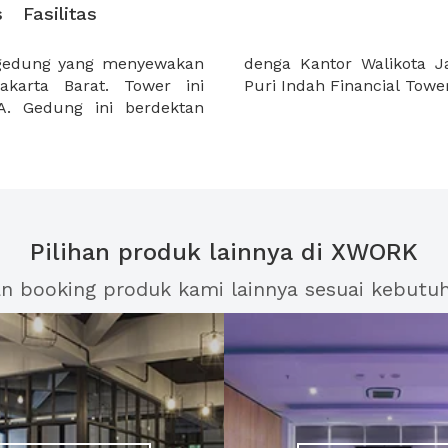
s
Fasilitas
 gedung yang menyewakan
, Lippo shoping mall dan
akarta Barat. Tower ini
Puri Indah Financial Tower
. Gedung ini berdektan
Pilihan produk lainnya di XWORK
an booking produk kami lainnya sesuai kebutu