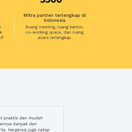
Mitra partner terlengkap di
Indonesia
n
Ruang meeting, ruang kantor,
k
co-working space, dan ruang
if
acara terlengkap
at praktis dan mudah
gannya banyak dan
rta. Harganya juga cakep