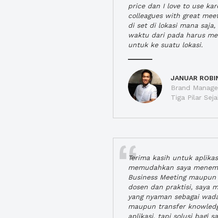
price dan I love to use ka
colleagues with great mee
di set di lokasi mana saj
waktu dari pada harus m
untuk ke suatu lokasi.
JANUAR ROBI
Brand Manager
Tiga Pilar Se
Terima kasih untuk aplika
memudahkan saya menem
Business Meeting maupun 
dosen dan praktisi, saya
yang nyaman sebagai wada
maupun transfer knowled
aplikasi, tapi solusi bagi sa