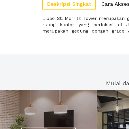
Deskripsi Singkat
Cara Akse
Lippo St. Morritz Tower merupakan
denga Kantor Walikota Jakarta Barat
ruang kantor yang berlokasi di J
merupakan gedung dengan grade A
Mulai d