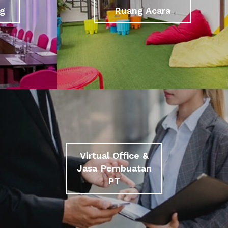
g
Ruang Acara
Virtual Office &
Jasa Pembuatan
PT