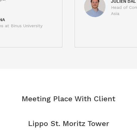
JULIEN DAL
Head of Com
Asia
NA
ns at Binus University
Meeting Place With Client
Lippo St. Moritz Tower