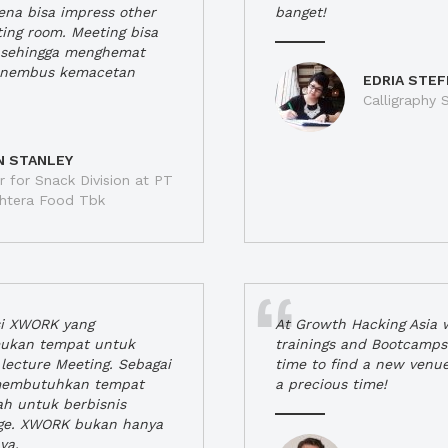
rena bisa impress other
banget!
ting room. Meeting bisa
a, sehingga menghemat
enembus kemacetan
EDRIA STEF
Calligraphy S
N STANLEY
 for Snack Division at PT
jahtera Food Tbk
si XWORK yang
At Growth Hacking Asia w
ukan tempat untuk
trainings and Bootcamps
lecture Meeting. Sebagai
time to find a new venu
 membutuhkan tempat
a precious time!
h untuk berbisnis
ge. XWORK bukan hanya
ya.