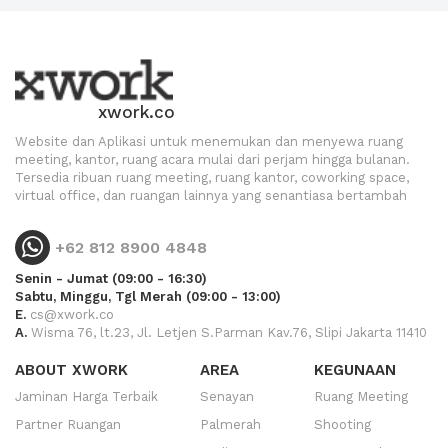
xwork.co
Website dan Aplikasi untuk menemukan dan menyewa ruang
meeting, kantor, ruang acara mulai dari perjam hingga bulanan.
Tersedia ribuan ruang meeting, ruang kantor, coworking space,
virtual office, dan ruangan lainnya yang senantiasa bertambah
+62 812 8900 4848
Senin - Jumat (09:00 - 16:30)
Sabtu, Minggu, Tgl Merah (09:00 - 13:00)
E.
cs@xwork.co
A.
Wisma 76, lt.23, Jl. Letjen S.Parman Kav.76, Slipi Jakarta 11410
ABOUT XWORK
AREA
KEGUNAAN
Jaminan Harga Terbaik
Senayan
Ruang Meeting
Partner Ruangan
Palmerah
Shooting