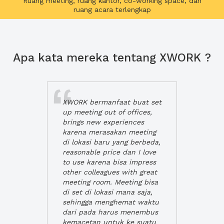
Ruang meeting, ruang kantor, co-working space, dan
ruang acara terlengkap
Apa kata mereka tentang XWORK ?
XWORK bermanfaat buat set
up meeting out of offices,
brings new experiences
karena merasakan meeting
di lokasi baru yang berbeda,
reasonable price dan I love
to use karena bisa impress
other colleagues with great
meeting room. Meeting bisa
di set di lokasi mana saja,
sehingga menghemat waktu
dari pada harus menembus
kemacetan untuk ke suatu