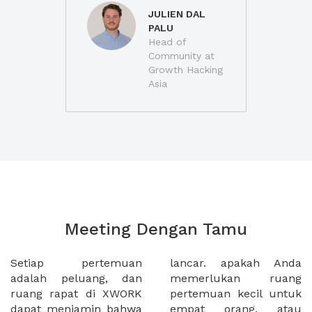
JULIEN DAL
PALU
Head of
Community at
Growth Hacking
Asia
Meeting Dengan Tamu
Setiap pertemuan
lancar. apakah Anda
adalah peluang, dan
memerlukan ruang
ruang rapat di XWORK
pertemuan kecil untuk
dapat menjamin bahwa
empat orang, atau