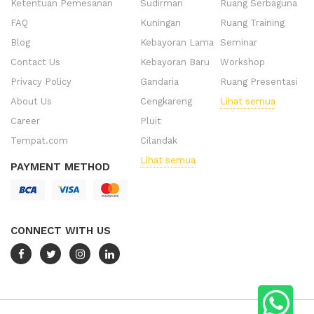
Ketentuan Pemesanan
Sudirman
Ruang Serbaguna
FAQ
Kuningan
Ruang Training
Blog
Kebayoran Lama
Seminar
Contact Us
Kebayoran Baru
Workshop
Privacy Policy
Gandaria
Ruang Presentasi
About Us
Cengkareng
Lihat semua
Career
Pluit
Tempat.com
Cilandak
Lihat semua
PAYMENT METHOD
CONNECT WITH US