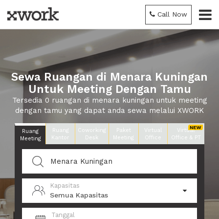
Call Now
Sewa Ruangan di Menara Kuningan
Untuk Meeting Dengan Tamu
Tersedia 0 ruangan di menara kuningan untuk meeting
dengan tamu yang dapat anda sewa melalui XWORK
Ruang
Coworking
Paket
Virtual
Virtual
Ruang
Kantor
Desk
Meeting
Office
Office & PT
Meeting
Kapasitas
Semua Kapasitas
Tanggal