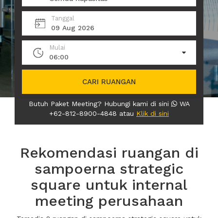
Tanggal
09 Aug 2026
Mulai
06:00
CARI RUANGAN
Butuh Paket Meeting? Hubungi kami di sini
WA
+62-812-8900-4848 atau
Klik di sini
Rekomendasi ruangan di
sampoerna strategic
square untuk internal
meeting perusahaan