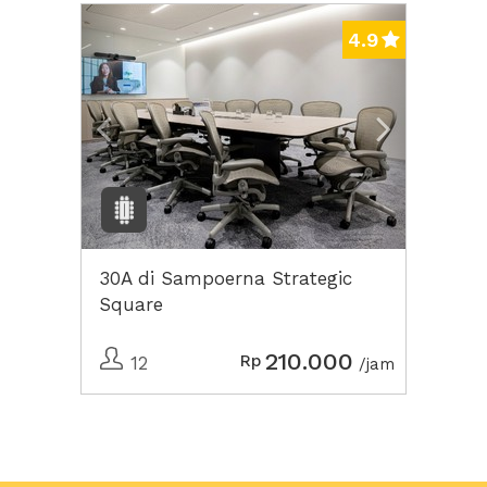
Previous
Next2
4.9
30A di Sampoerna Strategic
Square
210.000
Rp
12
/jam