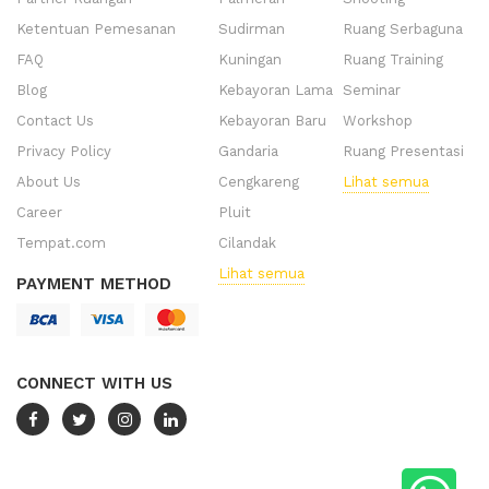
Ketentuan Pemesanan
Sudirman
Ruang Serbaguna
FAQ
Kuningan
Ruang Training
Blog
Kebayoran Lama
Seminar
Contact Us
Kebayoran Baru
Workshop
Privacy Policy
Gandaria
Ruang Presentasi
About Us
Cengkareng
Lihat semua
Career
Pluit
Tempat.com
Cilandak
Lihat semua
PAYMENT METHOD
CONNECT WITH US