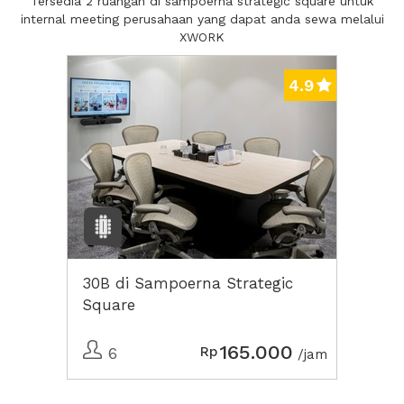
Tersedia 2 ruangan di sampoerna strategic square untuk
internal meeting perusahaan yang dapat anda sewa melalui
XWORK
Previous
Next2
4.9
30B di Sampoerna Strategic
Square
165.000
Rp
6
/jam