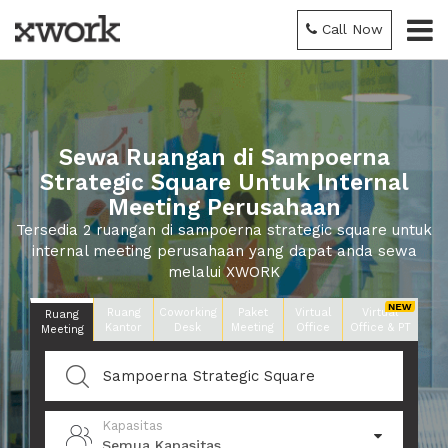
Call Now
Sewa Ruangan di Sampoerna
Strategic Square Untuk Internal
Meeting Perusahaan
Tersedia 2 ruangan di sampoerna strategic square untuk
internal meeting perusahaan yang dapat anda sewa
melalui XWORK
Ruang
Coworking
Paket
Virtual
Virtual
Ruang
Kantor
Desk
Meeting
Office
Office & PT
Meeting
Kapasitas
Semua Kapasitas