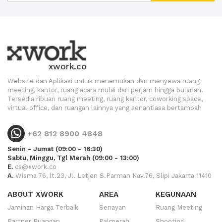
xwork.co
Website dan Aplikasi untuk menemukan dan menyewa ruang
meeting, kantor, ruang acara mulai dari perjam hingga bulanan.
Tersedia ribuan ruang meeting, ruang kantor, coworking space,
virtual office, dan ruangan lainnya yang senantiasa bertambah
+62 812 8900 4848
Senin - Jumat (09:00 - 16:30)
Sabtu, Minggu, Tgl Merah (09:00 - 13:00)
E.
cs@xwork.co
A.
Wisma 76, lt.23, Jl. Letjen S.Parman Kav.76, Slipi Jakarta 11410
ABOUT XWORK
AREA
KEGUNAAN
Jaminan Harga Terbaik
Senayan
Ruang Meeting
Partner Ruangan
Palmerah
Shooting