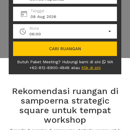
Tanggal
08 Aug 2026
Mulai
06:00
CARI RUANGAN
Butuh Paket Meeting? Hubungi kami di sini
WA
+62-812-8900-4848 atau
Klik di sini
Rekomendasi ruangan di
sampoerna strategic
square untuk tempat
workshop