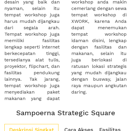
desain yang baik dan
workshop anda makin
nyaman, selain itu
cemerlang dengan sewa
tempat workshop juga
tempat workshop di
harus mudah dijangkau
XWORK, karena Anda
dari segala arah.
dapat menemukan
Tempat workshop juga
tempat workshop
memiliki fasilitas
idaman disini, lengkap
lengkap seperti internet
dengan fasilitas dan
berkecepatan tinggi,
makanan, selain itu
tersedianya alat tulis,
juga berlokasi di
proyektor, flipchart, dan
ratusan lokasi strategis
fasilitas pendukung
yang mudah dijangkau
lainnya. Tak jarang,
dengan busway, jalan
tempat workshop juga
raya maupun angkutan
menyediakan paket
daring.
makanan yang dapat
Sampoerna Strategic Square
Deskripsi Singkat
Cara Akses
Fasilitas