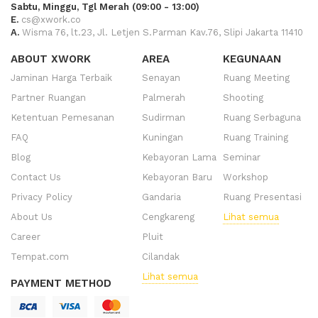
Sabtu, Minggu, Tgl Merah (09:00 - 13:00)
E.
cs@xwork.co
A.
Wisma 76, lt.23, Jl. Letjen S.Parman Kav.76, Slipi Jakarta 11410
ABOUT XWORK
AREA
KEGUNAAN
Jaminan Harga Terbaik
Senayan
Ruang Meeting
Partner Ruangan
Palmerah
Shooting
Ketentuan Pemesanan
Sudirman
Ruang Serbaguna
FAQ
Kuningan
Ruang Training
Blog
Kebayoran Lama
Seminar
Contact Us
Kebayoran Baru
Workshop
Privacy Policy
Gandaria
Ruang Presentasi
About Us
Cengkareng
Lihat semua
Career
Pluit
Tempat.com
Cilandak
Lihat semua
PAYMENT METHOD