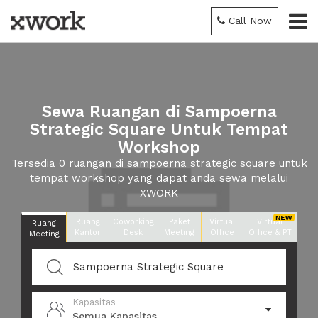
Call Now
Sewa Ruangan di Sampoerna
Strategic Square Untuk Tempat
Workshop
Tersedia 0 ruangan di sampoerna strategic square untuk
tempat workshop yang dapat anda sewa melalui
XWORK
Ruang
Coworking
Paket
Virtual
Virtual
Ruang
Kantor
Desk
Meeting
Office
Office & PT
Meeting
Kapasitas
Semua Kapasitas