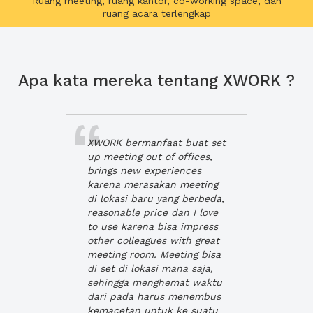
Ruang meeting, ruang kantor, co-working space, dan
ruang acara terlengkap
Apa kata mereka tentang XWORK ?
XWORK bermanfaat buat set
up meeting out of offices,
brings new experiences
karena merasakan meeting
di lokasi baru yang berbeda,
reasonable price dan I love
to use karena bisa impress
other colleagues with great
meeting room. Meeting bisa
di set di lokasi mana saja,
sehingga menghemat waktu
dari pada harus menembus
kemacetan untuk ke suatu