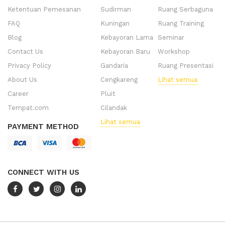
Ketentuan Pemesanan
Sudirman
Ruang Serbaguna
FAQ
Kuningan
Ruang Training
Blog
Kebayoran Lama
Seminar
Contact Us
Kebayoran Baru
Workshop
Privacy Policy
Gandaria
Ruang Presentasi
About Us
Cengkareng
Lihat semua
Career
Pluit
Tempat.com
Cilandak
Lihat semua
PAYMENT METHOD
CONNECT WITH US