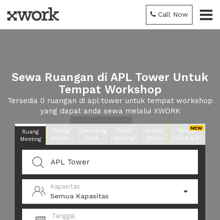
Call Now
Sewa Ruangan di APL Tower Untuk
Tempat Workshop
Tersedia 0 ruangan di apl tower untuk tempat workshop
yang dapat anda sewa melalui XWORK
Ruang
Coworking
Paket
Virtual
Virtual
Ruang
Kantor
Desk
Meeting
Office
Office & PT
Meeting
Kapasitas
Semua Kapasitas
Tanggal