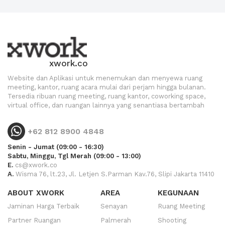
xwork.co
Website dan Aplikasi untuk menemukan dan menyewa ruang
meeting, kantor, ruang acara mulai dari perjam hingga bulanan.
Tersedia ribuan ruang meeting, ruang kantor, coworking space,
virtual office, dan ruangan lainnya yang senantiasa bertambah
+62 812 8900 4848
Senin - Jumat (09:00 - 16:30)
Sabtu, Minggu, Tgl Merah (09:00 - 13:00)
E.
cs@xwork.co
A.
Wisma 76, lt.23, Jl. Letjen S.Parman Kav.76, Slipi Jakarta 11410
ABOUT XWORK
AREA
KEGUNAAN
Jaminan Harga Terbaik
Senayan
Ruang Meeting
Partner Ruangan
Palmerah
Shooting