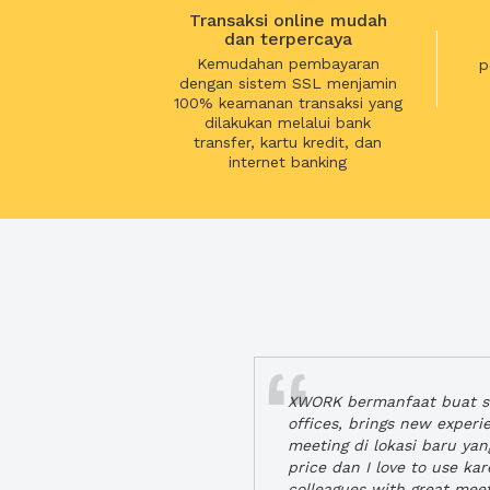
Transaksi online mudah
dan terpercaya
Kemudahan pembayaran
p
dengan sistem SSL menjamin
100% keamanan transaksi yang
dilakukan melalui bank
transfer, kartu kredit, dan
internet banking
XWORK bermanfaat buat se
offices, brings new exper
meeting di lokasi baru ya
price dan I love to use ka
colleagues with great mee