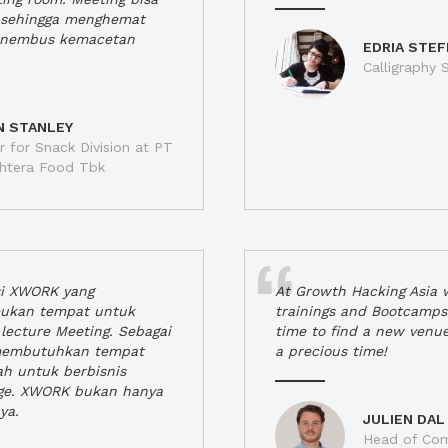
a, sehingga menghemat
enembus kemacetan
EDRIA STEF
Calligraphy S
N STANLEY
 for Snack Division at PT
jahtera Food Tbk
si XWORK yang
At Growth Hacking Asia w
ukan tempat untuk
trainings and Bootcamps
lecture Meeting. Sebagai
time to find a new venu
 membutuhkan tempat
a precious time!
h untuk berbisnis
ge. XWORK bukan hanya
ya.
JULIEN DAL
Head of Com