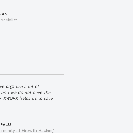
FANI
pecialist
e organize a lot of
 and we do not have the
e. XWORK helps us to save
 PALU
munity at Growth Hacking