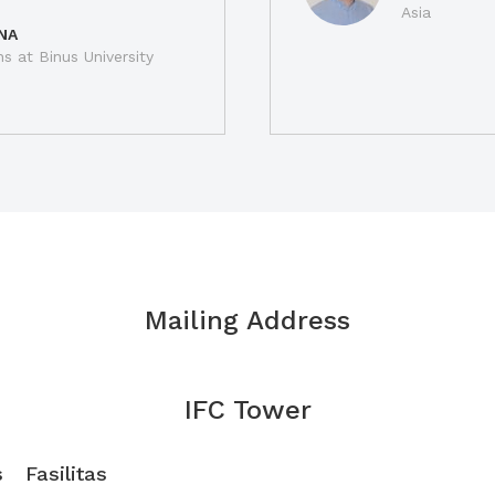
Asia
NA
ns at Binus University
Mailing Address
IFC Tower
s
Fasilitas