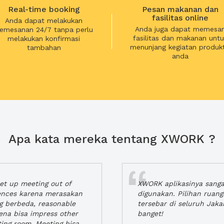
Real-time booking
Pesan makanan dan
fasilitas online
Anda dapat melakukan
Anda juga dapat memesa
emesanan 24/7 tanpa perlu
fasilitas dan makanan untu
melakukan konfirmasi
menunjang kegiatan produkt
tambahan
anda
Apa kata mereka tentang XWORK ?
t up meeting out of
XWORK aplikasinya sang
iences karena merasakan
digunakan. Pilihan ruan
ng berbeda, reasonable
tersebar di seluruh Jaka
rena bisa impress other
banget!
ting room. Meeting bisa