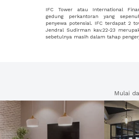
IFC Tower atau International Fin
di tahun 2019. Di tahun 2019, gedung
gedung perkantoran yang sepenu
lantai keseluruhan. Lokasi ini sangat
penyewa potensial. IFC terdapat 2 t
yang ingin memperluas bisnis merek
Jendral Sudirman kav.22-23 merupa
sebetulnya masih dalam tahap pengerj
Mulai d