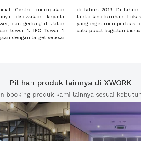
ancial Centre merupakan
 ini akan terdiri dari 49
hnya disewakan kepada
 strategis bagi perusahaan
ower, dan gedung di Jalan
a karena merupakan salah
kan tower 1. IFC Tower 1
satu pusat kegiatan bisnis
aan dengan target selesai
Pilihan produk lainnya di XWORK
an booking produk kami lainnya sesuai kebutu