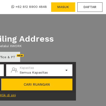
+62 812 8900 4848
MASUK
DAFTAR
ling Address
melalui XWORK
ffice & PT
Kapasitas
Semua Kapasitas
CARI RUANGAN
Klik di sini