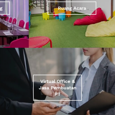
g
Ruang Acara
Virtual Office &
Jasa Pembuatan
PT