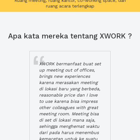
Ruang meeting, ruang kantor, co-working space, dan
ruang acara terlengkap
Apa kata mereka tentang XWORK ?
XWORK bermanfaat buat set
up meeting out of offices,
brings new experiences
karena merasakan meeting
di lokasi baru yang berbeda,
reasonable price dan I love
to use karena bisa impress
other colleagues with great
meeting room. Meeting bisa
di set di lokasi mana saja,
sehingga menghemat waktu
dari pada harus menembus
kemacetan untuk ke suatu