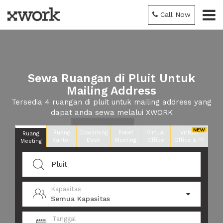
Call Now
Sewa Ruangan di Pluit Untuk
Mailing Address
Tersedia 4 ruangan di pluit untuk mailing address yang
dapat anda sewa melalui XWORK
Ruang
Coworking
Paket
Virtual
Virtual
Ruang
Kantor
Desk
Meeting
Office
Office & PT
Meeting
Kapasitas
Semua Kapasitas
Tanggal