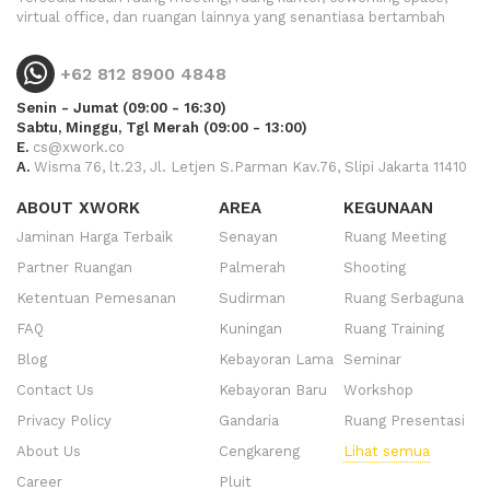
virtual office, dan ruangan lainnya yang senantiasa bertambah
+62 812 8900 4848
Senin - Jumat (09:00 - 16:30)
Sabtu, Minggu, Tgl Merah (09:00 - 13:00)
E.
cs@xwork.co
A.
Wisma 76, lt.23, Jl. Letjen S.Parman Kav.76, Slipi Jakarta 11410
ABOUT XWORK
AREA
KEGUNAAN
Jaminan Harga Terbaik
Senayan
Ruang Meeting
Partner Ruangan
Palmerah
Shooting
Ketentuan Pemesanan
Sudirman
Ruang Serbaguna
FAQ
Kuningan
Ruang Training
Blog
Kebayoran Lama
Seminar
Contact Us
Kebayoran Baru
Workshop
Privacy Policy
Gandaria
Ruang Presentasi
About Us
Cengkareng
Lihat semua
Career
Pluit