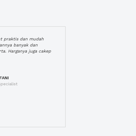
at praktis dan mudah
gannya banyak dan
rta. Harganya juga cakep
FANI
pecialist