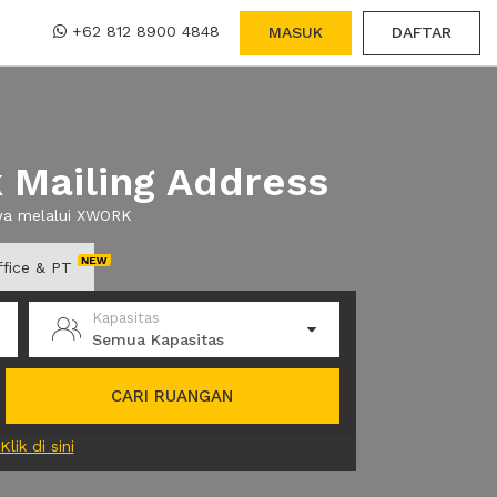
+62 812 8900 4848
MASUK
DAFTAR
 Mailing Address
ewa melalui XWORK
ffice & PT
Kapasitas
Semua Kapasitas
CARI RUANGAN
Klik di sini