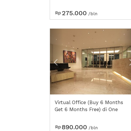
275.000
Rp
/bln
Previous
Virtual Office (Buy 6 Months
Get 6 Months Free) di One
Pacific Place
890.000
Rp
/bln