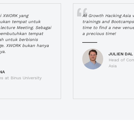
si XWORK yang
At Growth Hacking Asia w
ukan tempat untuk
trainings and Bootcamps
lecture Meeting. Sebagai
time to find a new venu
 membutuhkan tempat
a precious time!
h untuk berbisnis
ge. XWORK bukan hanya
ya.
JULIEN DAL
Head of Com
Asia
NA
ns at Binus University