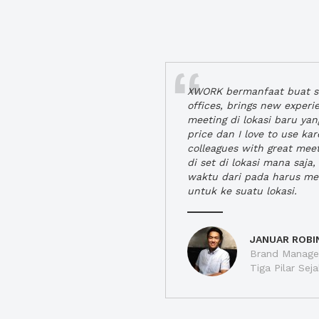
XWORK bermanfaat buat se
offices, brings new exper
meeting di lokasi baru ya
price dan I love to use ka
colleagues with great mee
di set di lokasi mana saj
waktu dari pada harus m
untuk ke suatu lokasi.
JANUAR ROBI
Brand Manager
Tiga Pilar Se