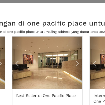
gan di one pacific place untu
an di one pacific place untuk mailing address yang dapat anda s
Next2
Previous
Next2
Prev
e
Best Seller di One Pacific Place
Intern
One Pa