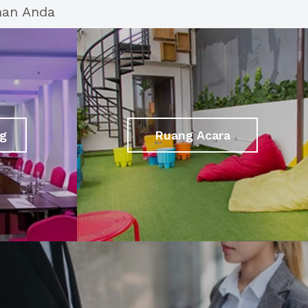
han Anda
g
Ruang Acara