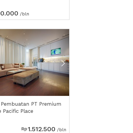
0.000
/bln
ious
Next2
 Pembuatan PT Premium
 Pacific Place
1.512.500
Rp
/bln