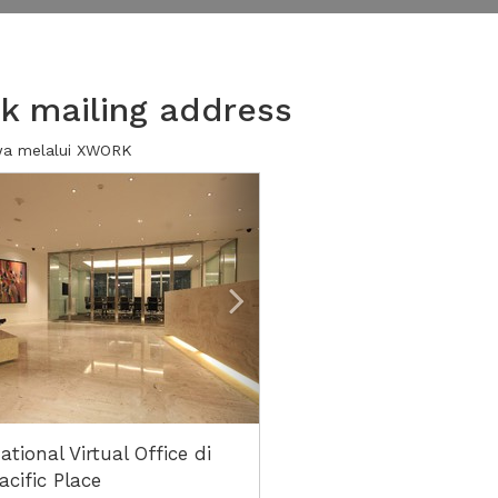
k mailing address
ewa melalui XWORK
ious
Next2
ational Virtual Office di
cific Place