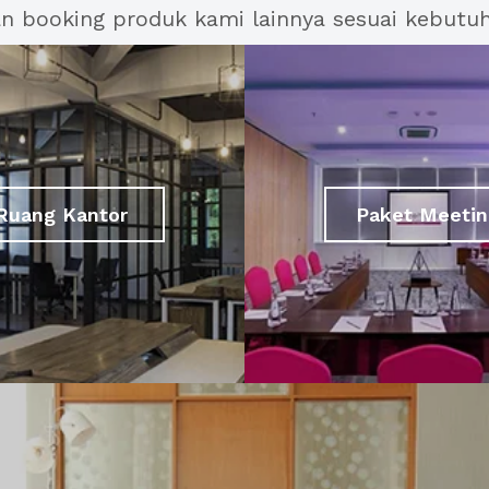
an booking produk kami lainnya sesuai kebutu
Ruang Kantor
Paket Meetin