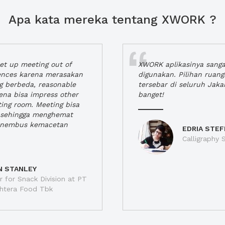
Apa kata mereka tentang XWORK ?
t up meeting out of
XWORK aplikasinya sang
iences karena merasakan
digunakan. Pilihan ruan
ng berbeda, reasonable
tersebar di seluruh Jaka
rena bisa impress other
banget!
ting room. Meeting bisa
a, sehingga menghemat
enembus kemacetan
EDRIA STEF
Calligraphy S
N STANLEY
 for Snack Division at PT
jahtera Food Tbk