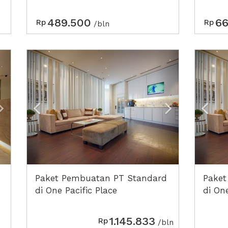
489.500
66
Rp
Rp
/bln
Next2
Previous
Next2
Prev
Paket Pembuatan PT Standard
Paket
di One Pacific Place
di One
1.145.833
Rp
/bln