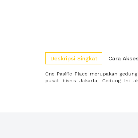
Deskripsi Singkat
Cara Akse
One Pasific Place merupakan gedung 
sesuai untuk Anda karena loksai yan
pusat bisnis Jakarta, Gedung ini 