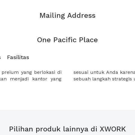
Mailing Address
One Pacific Place
s
Fasilitas
preium yang berlokasi di
g strategis dapat membuat
akan menjadi kantor yang
sebuah langkah strategis
Pilihan produk lainnya di XWORK