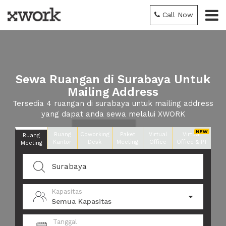
Call Now
Sewa Ruangan di Surabaya Untuk
Mailing Address
Tersedia 4 ruangan di surabaya untuk mailing address
yang dapat anda sewa melalui XWORK
Ruang
Coworking
Paket
Virtual
Virtual
Ruang
Kantor
Desk
Meeting
Office
Office & PT
Meeting
Kapasitas
Semua Kapasitas
Tanggal