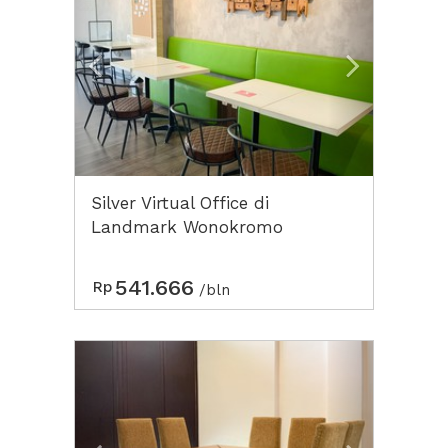
Silver Virtual Office di
Landmark Wonokromo
Coworking Surabaya
541.666
Rp
/bln
Previous
Next2