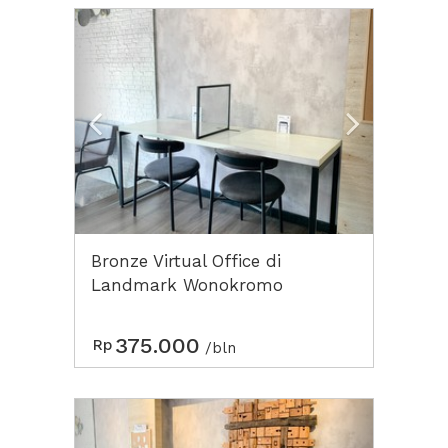
Previous
Next2
Bronze Virtual Office di
Landmark Wonokromo
Coworking Surabaya
375.000
Rp
/bln
Previous
Next2