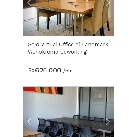
Gold Virtual Office di Landmark
Wonokromo Coworking
Surabaya
625.000
Rp
/bln
Previous
Next2