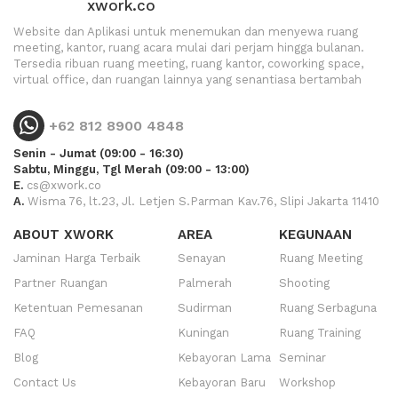
xwork.co
Website dan Aplikasi untuk menemukan dan menyewa ruang
meeting, kantor, ruang acara mulai dari perjam hingga bulanan.
Tersedia ribuan ruang meeting, ruang kantor, coworking space,
virtual office, dan ruangan lainnya yang senantiasa bertambah
+62 812 8900 4848
Senin - Jumat (09:00 - 16:30)
Sabtu, Minggu, Tgl Merah (09:00 - 13:00)
E.
cs@xwork.co
A.
Wisma 76, lt.23, Jl. Letjen S.Parman Kav.76, Slipi Jakarta 11410
ABOUT XWORK
AREA
KEGUNAAN
Jaminan Harga Terbaik
Senayan
Ruang Meeting
Partner Ruangan
Palmerah
Shooting
Ketentuan Pemesanan
Sudirman
Ruang Serbaguna
FAQ
Kuningan
Ruang Training
Blog
Kebayoran Lama
Seminar
Contact Us
Kebayoran Baru
Workshop