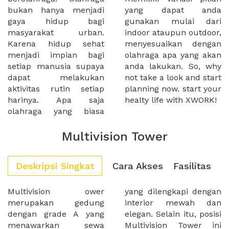
bukan hanya menjadi
yang dapat anda
gaya hidup bagi
gunakan mulai dari
masyarakat urban.
indoor ataupun outdoor,
Karena hidup sehat
menyesuaikan dengan
menjadi impian bagi
olahraga apa yang akan
setiap manusia supaya
anda lakukan. So, why
dapat melakukan
not take a look and start
aktivitas rutin setiap
planning now. start your
harinya. Apa saja
healty life with XWORK!
olahraga yang biasa
Multivision Tower
Deskripsi Singkat
Cara Akses
Fasilitas
Multivision ower
yang dilengkapi dengan
merupakan gedung
interior mewah dan
dengan grade A yang
elegan. Selain itu, posisi
menawarkan sewa
Multivision Tower ini