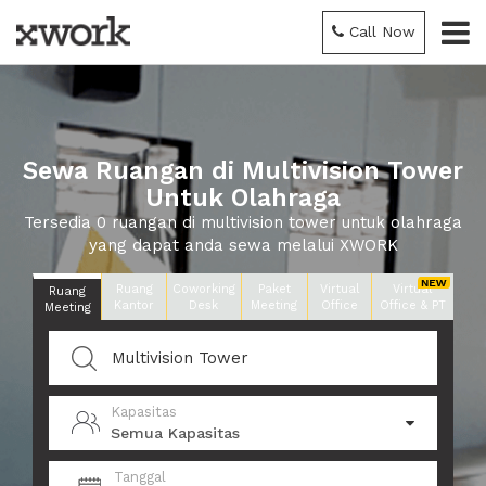
Call Now
Sewa Ruangan di Multivision Tower
Untuk Olahraga
Tersedia 0 ruangan di multivision tower untuk olahraga
yang dapat anda sewa melalui XWORK
Ruang
Coworking
Paket
Virtual
Virtual
Ruang
Kantor
Desk
Meeting
Office
Office & PT
Meeting
Kapasitas
Semua Kapasitas
Tanggal