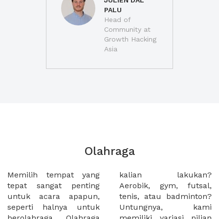
JULIEN DAL
PALU
Head of
Community at
Growth Hacking
Asia
Olahraga
Memilih tempat yang
kalian lakukan?
tepat sangat penting
Aerobik, gym, futsal,
untuk acara apapun,
tenis, atau badminton?
seperti halnya untuk
Untungnya, kami
berolahraga. Olahraga
memiliki variasi pilian