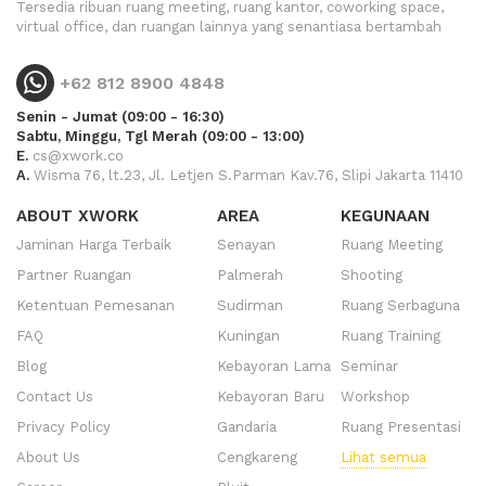
Tersedia ribuan ruang meeting, ruang kantor, coworking space,
virtual office, dan ruangan lainnya yang senantiasa bertambah
+62 812 8900 4848
Senin - Jumat (09:00 - 16:30)
Sabtu, Minggu, Tgl Merah (09:00 - 13:00)
E.
cs@xwork.co
A.
Wisma 76, lt.23, Jl. Letjen S.Parman Kav.76, Slipi Jakarta 11410
ABOUT XWORK
AREA
KEGUNAAN
Jaminan Harga Terbaik
Senayan
Ruang Meeting
Partner Ruangan
Palmerah
Shooting
Ketentuan Pemesanan
Sudirman
Ruang Serbaguna
FAQ
Kuningan
Ruang Training
Blog
Kebayoran Lama
Seminar
Contact Us
Kebayoran Baru
Workshop
Privacy Policy
Gandaria
Ruang Presentasi
About Us
Cengkareng
Lihat semua