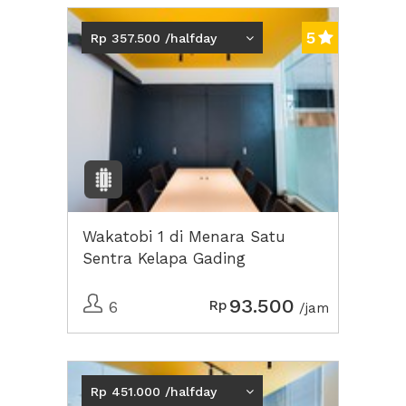
5
Rp 357.500 /halfday
Wakatobi 1 di Menara Satu
Sentra Kelapa Gading
93.500
Rp
6
/jam
Rp 451.000 /halfday