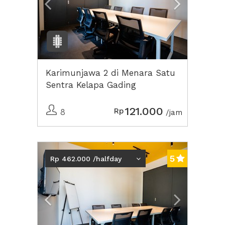
Karimunjawa 2 di Menara Satu
Sentra Kelapa Gading
121.000
Rp
8
/jam
Previous
Next2
5
Rp 462.000 /halfday