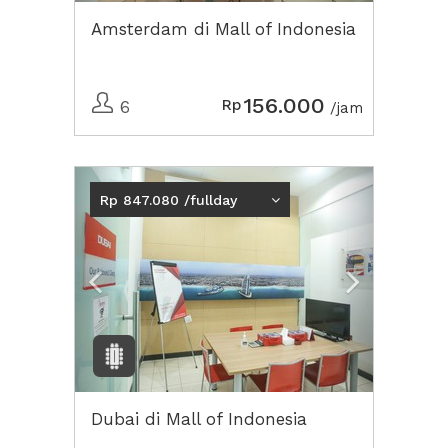
Amsterdam di Mall of Indonesia
156.000
Rp
6
/jam
Previous
Next2
Rp 847.080 /fullday
Dubai di Mall of Indonesia