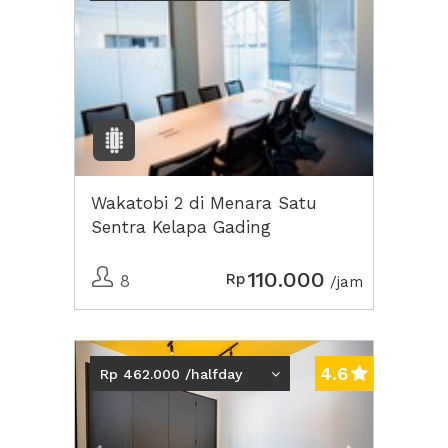
Wakatobi 2 di Menara Satu
Sentra Kelapa Gading
110.000
Rp
8
/jam
Previous
Next2
4.6
Rp 462.000 /halfday