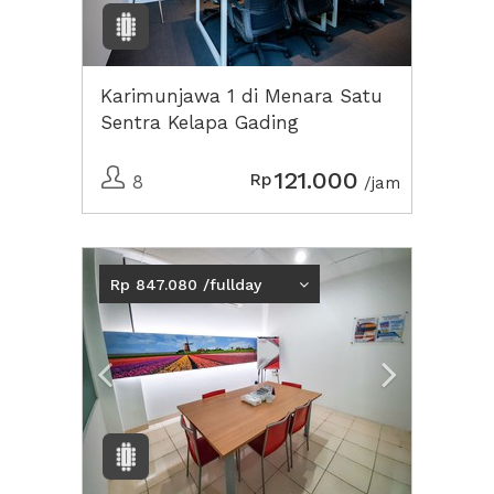
Karimunjawa 1 di Menara Satu
Sentra Kelapa Gading
121.000
Rp
8
/jam
Previous
Next2
Rp 847.080 /fullday