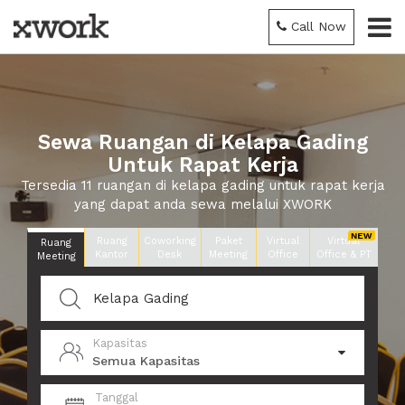
Call Now
Sewa Ruangan di Kelapa Gading
Untuk Rapat Kerja
Tersedia 11 ruangan di kelapa gading untuk rapat kerja
yang dapat anda sewa melalui XWORK
Ruang
Coworking
Paket
Virtual
Virtual
Ruang
Kantor
Desk
Meeting
Office
Office & PT
Meeting
Kapasitas
Semua Kapasitas
Tanggal