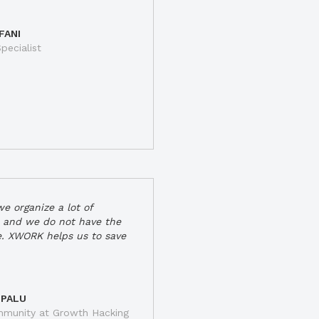
FANI
pecialist
e organize a lot of
 and we do not have the
e. XWORK helps us to save
 PALU
munity at Growth Hacking