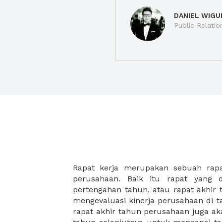
DANIEL WIGU
Public Relatio
Rapat kerja merupakan sebuah rap
rapat kerja akan semakin produktif. 
perusahaan. Baik itu rapat yang 
paket makanan yang lezat dan bergizi 
pertengahan tahun, atau rapat akhir
karena biasanya rapat kerja tahu
mengevaluasi kinerja perusahaan di t
bulanan akan memakan waktu yang 
rapat akhir tahun perusahaan juga ak
makanan akan menjadi teman yang 