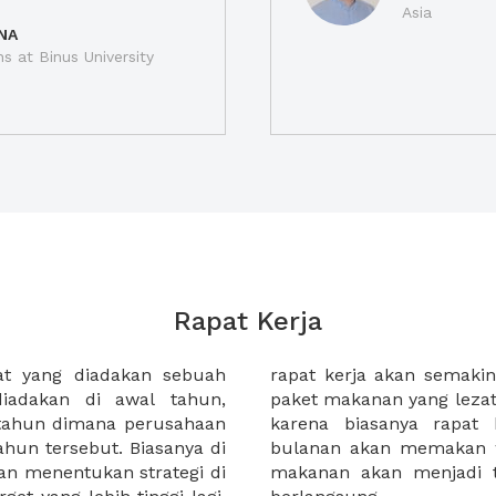
Asia
NA
ns at Binus University
Rapat Kerja
at yang diadakan sebuah
Selain itu tambahkan juga
diadakan di awal tahun,
untuk peserta rapat kerja,
 tahun dimana perusahaan
nan maupun rapat kerja
ahun tersebut. Biasanya di
cukup panjang. Sehingga
an menentukan strategi di
baik selama rapat kerja