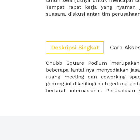
tahun selanjutnya untuk mencapai targ
Tempat rapat kerja yang nyaman
suasana diskusi antar tim perusaha
Deskripsi Singkat
Cara Akse
Chubb Square Podium merupakan
Chubb Square misalnya Gedung Graha 
beberapa lantai nya menyediakan jas
Lestari dan UOB Indonesia, menjad
ruang meeting dan coworking spac
gedung ini dikelilingi oleh gedung-ge
bertaraf internasional. Perusahaa