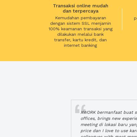
Transaksi online mudah
dan terpercaya
Kemudahan pembayaran
p
dengan sistem SSL menjamin
100% keamanan transaksi yang
dilakukan melalui bank
transfer, kartu kredit, dan
internet banking
XWORK bermanfaat buat se
offices, brings new exper
meeting di lokasi baru ya
price dan I love to use ka
colleagues with great mee