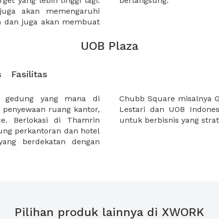
et yang lebih tinggi lagi.
berlangsung.
 juga akan memengaruhi
an dan juga akan membuat
UOB Plaza
s
Fasilitas
 gedung yang mana di
Mandiri, PT. Artha Motor
a penyewaan ruang kantor,
ikan Cubb Square tempat
e. Berlokasi di Thamrin
untuk berbisnis yang strat
dung perkantoran dan hotel
n yang berdekatan dengan
Pilihan produk lainnya di XWORK