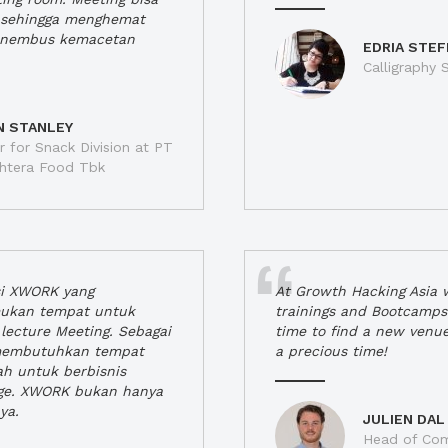
a, sehingga menghemat
enembus kemacetan
EDRIA STEF
Calligraphy S
N STANLEY
 for Snack Division at PT
jahtera Food Tbk
si XWORK yang
At Growth Hacking Asia w
ukan tempat untuk
trainings and Bootcamps
lecture Meeting. Sebagai
time to find a new venu
 membutuhkan tempat
a precious time!
h untuk berbisnis
ge. XWORK bukan hanya
ya.
JULIEN DAL
Head of Com