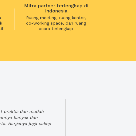
Mitra partner terlengkap di
Indonesia
n
Ruang meeting, ruang kantor,
k
co-working space, dan ruang
if
acara terlengkap
at praktis dan mudah
gannya banyak dan
rta. Harganya juga cakep