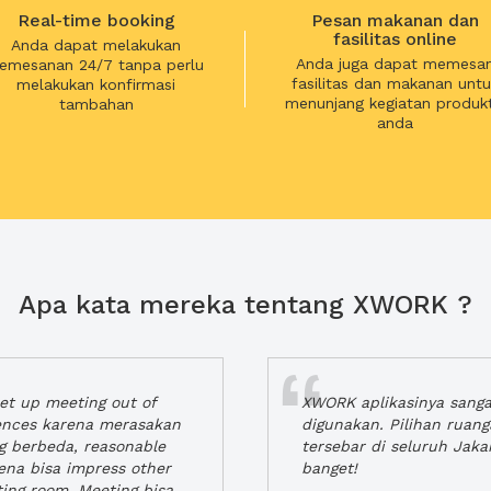
Real-time booking
Pesan makanan dan
fasilitas online
Anda dapat melakukan
Anda juga dapat memesa
emesanan 24/7 tanpa perlu
fasilitas dan makanan untu
melakukan konfirmasi
menunjang kegiatan produkt
tambahan
anda
Apa kata mereka tentang XWORK ?
t up meeting out of
XWORK aplikasinya sang
iences karena merasakan
digunakan. Pilihan ruan
ng berbeda, reasonable
tersebar di seluruh Jaka
rena bisa impress other
banget!
ting room. Meeting bisa