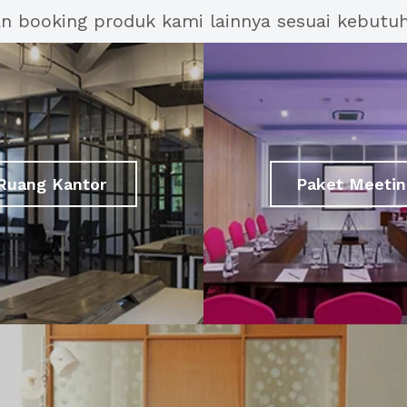
an booking produk kami lainnya sesuai kebutu
Ruang Kantor
Paket Meetin