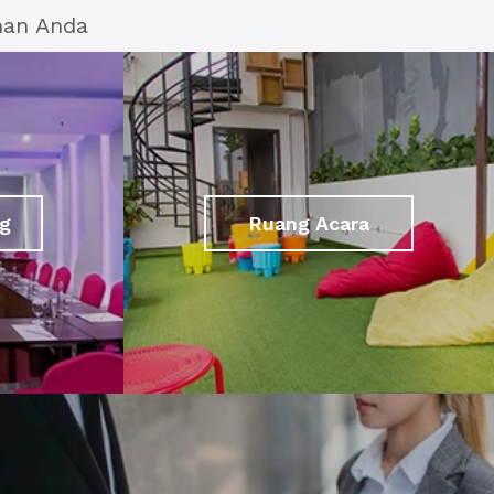
han Anda
g
Ruang Acara