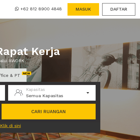
+62 812 8900 4848
MASUK
DAFTAR
apat Kerja
lalui XWORK
ffice & PT
Kapasitas
Semua Kapasitas
CARI RUANGAN
Klik di sini