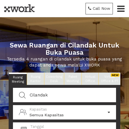
Call Now
Sewa Ruangan di Cilandak Untuk
Buka Puasa
Tersedia 4 ruangan di cilandak untuk buka puasa yang
dapat anda sewa melalui XWORK
Ruang
Coworking
Paket
Virtual
Virtual
Ruang
Kantor
Desk
Meeting
Office
Office & PT
Meeting
Kapasitas
Semua Kapasitas
Tanggal