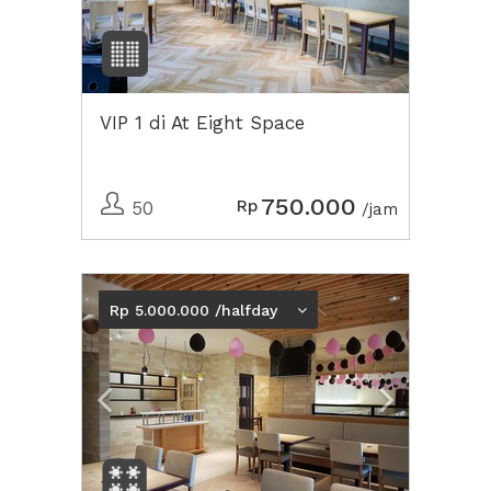
VIP 1 di At Eight Space
750.000
Rp
50
/jam
Previous
Next2
Rp 5.000.000 /halfday