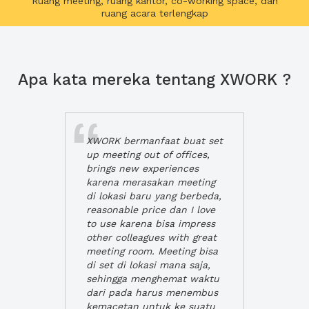
Ruang meeting, ruang kantor, co-working space, dan
ruang acara terlengkap
Apa kata mereka tentang XWORK ?
XWORK bermanfaat buat set
up meeting out of offices,
brings new experiences
karena merasakan meeting
di lokasi baru yang berbeda,
reasonable price dan I love
to use karena bisa impress
other colleagues with great
meeting room. Meeting bisa
di set di lokasi mana saja,
sehingga menghemat waktu
dari pada harus menembus
kemacetan untuk ke suatu