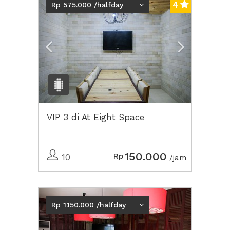
4
Rp 575.000 /halfday
VIP 3 di At Eight Space
150.000
Rp
10
/jam
Previous
Next2
Rp 1.150.000 /halfday