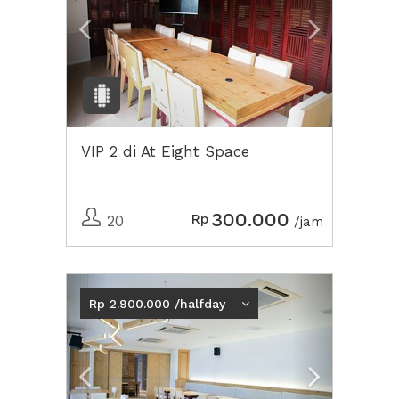
VIP 2 di At Eight Space
300.000
Rp
20
/jam
Previous
Next2
Rp 2.900.000 /halfday