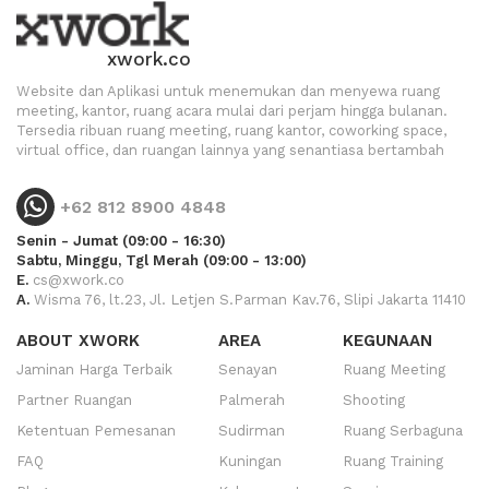
xwork.co
Website dan Aplikasi untuk menemukan dan menyewa ruang
meeting, kantor, ruang acara mulai dari perjam hingga bulanan.
Tersedia ribuan ruang meeting, ruang kantor, coworking space,
virtual office, dan ruangan lainnya yang senantiasa bertambah
+62 812 8900 4848
Senin - Jumat (09:00 - 16:30)
Sabtu, Minggu, Tgl Merah (09:00 - 13:00)
E.
cs@xwork.co
A.
Wisma 76, lt.23, Jl. Letjen S.Parman Kav.76, Slipi Jakarta 11410
ABOUT XWORK
AREA
KEGUNAAN
Jaminan Harga Terbaik
Senayan
Ruang Meeting
Partner Ruangan
Palmerah
Shooting
Ketentuan Pemesanan
Sudirman
Ruang Serbaguna
FAQ
Kuningan
Ruang Training