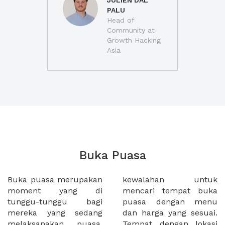
JULIEN DAL
PALU
Head of
Community at
Growth Hacking
Asia
Buka Puasa
Buka puasa merupakan
kewalahan untuk
moment yang di
mencari tempat buka
tunggu-tunggu bagi
puasa dengan menu
mereka yang sedang
dan harga yang sesuai.
melaksanakan puasa,
Tempat dengan lokasi