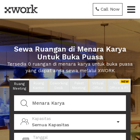
Call Now
Sewa Ruangan di Menara Karya
Untuk Buka Puasa
Tersedia 0 ruangan di menara karya untuk buka puasa
yang dapat anda sewa melalui XWORK
Ruang
Coworking
Paket
Virtual
Virtual
Ruang
Kantor
Desk
Meeting
Office
Office & PT
Meeting
Kapasitas
Semua Kapasitas
Tanggal