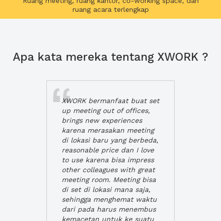
Ruang meeting, ruang kantor, co-working space, dan
ruang acara terlengkap
Apa kata mereka tentang XWORK ?
XWORK bermanfaat buat set
up meeting out of offices,
brings new experiences
karena merasakan meeting
di lokasi baru yang berbeda,
reasonable price dan I love
to use karena bisa impress
other colleagues with great
meeting room. Meeting bisa
di set di lokasi mana saja,
sehingga menghemat waktu
dari pada harus menembus
kemacetan untuk ke suatu