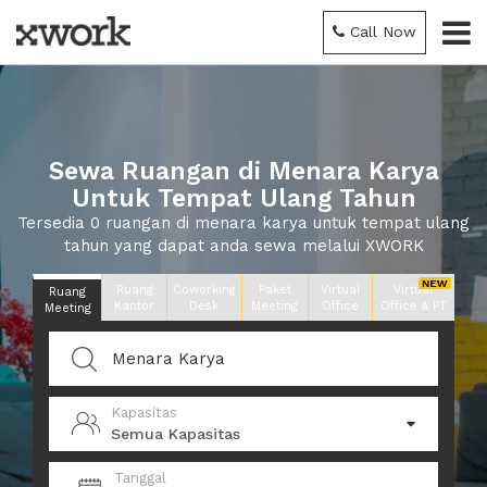
Call Now
Sewa Ruangan di Menara Karya
Untuk Tempat Ulang Tahun
Tersedia 0 ruangan di menara karya untuk tempat ulang
tahun yang dapat anda sewa melalui XWORK
Ruang
Coworking
Paket
Virtual
Virtual
Ruang
Kantor
Desk
Meeting
Office
Office & PT
Meeting
Kapasitas
Semua Kapasitas
Tanggal