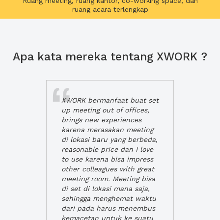
Ruang meeting, ruang kantor, co-working space, dan
ruang acara terlengkap
Apa kata mereka tentang XWORK ?
XWORK bermanfaat buat set
up meeting out of offices,
brings new experiences
karena merasakan meeting
di lokasi baru yang berbeda,
reasonable price dan I love
to use karena bisa impress
other colleagues with great
meeting room. Meeting bisa
di set di lokasi mana saja,
sehingga menghemat waktu
dari pada harus menembus
kemacetan untuk ke suatu