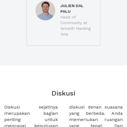
JULIEN DAL
PALU
Head of
Community at
Growth Hacking
Asia
Diskusi
Diskusi sejatinya
diskusi denan suasana
merupakan bagian
yang berbeda. Anda
penting untuk
memerlukan ruangan
mencapai keputusan
yang tepat. Dan