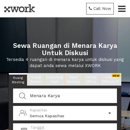
Call Now
Sewa Ruangan di Menara Karya
Untuk Diskusi
Tersedia 4 ruangan di menara karya untuk diskusi yang
dapat anda sewa melalui XWORK
Ruang
Coworking
Paket
Virtual
Virtual
Ruang
Kantor
Desk
Meeting
Office
Office & PT
Meeting
Kapasitas
Semua Kapasitas
Tanggal