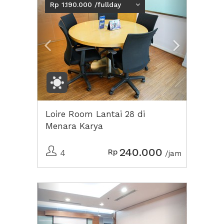
Rp 1.190.000 /fullday
Loire Room Lantai 28 di
Menara Karya
240.000
Rp
4
/jam
Previous
Next2