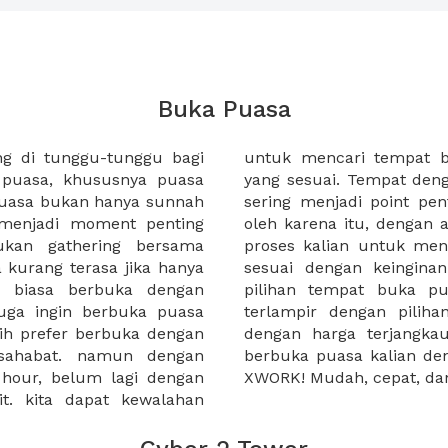
Buka Puasa
 di tunggu-tunggu bagi
 dengan menu dan harga
puasa, khususnya puasa
ang cozy, harga menu pun
puasa bukan hanya sunnah
rtama kali di perhatikan.
menjadi moment penting
ORK kami dapat membantu
ukan gathering bersama
mpat berbuka puasa yang
kurang terasa jika hanya
i XWORK terdapat banyak
a biasa berbuka dengan
an menu dan harga yang
juga ingin berbuka puasa
ket untuk berbuka puasa
ebih prefer berbuka dengan
ggu apa lagi! rencanakan
 sahabat. namun dengan
an tempat buka puasa di
e hour, belum lagi dengan
XWORK! Mudah, cepat, dan
it. kita dapat kewalahan