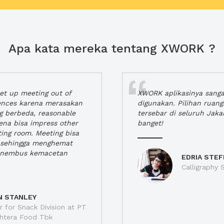
Apa kata mereka tentang XWORK ?
t up meeting out of
XWORK aplikasinya sang
iences karena merasakan
digunakan. Pilihan ruan
ng berbeda, reasonable
tersebar di seluruh Jaka
rena bisa impress other
banget!
ting room. Meeting bisa
a, sehingga menghemat
enembus kemacetan
EDRIA STEF
Calligraphy S
N STANLEY
 for Snack Division at PT
jahtera Food Tbk