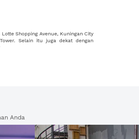
r
han Anda