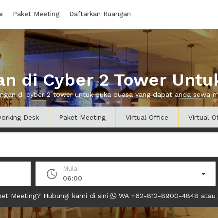
e
Paket Meeting
Daftarkan Ruangan
n di Cyber 2 Tower Untu
uangan di cyber 2 tower untuk buka puasa yang dapat anda sewa 
orking Desk
Paket Meeting
Virtual Office
Virtual O
Mulai
06:00
et Meeting? Hubungi kami di sini
WA +62-812-8900-4848 atau