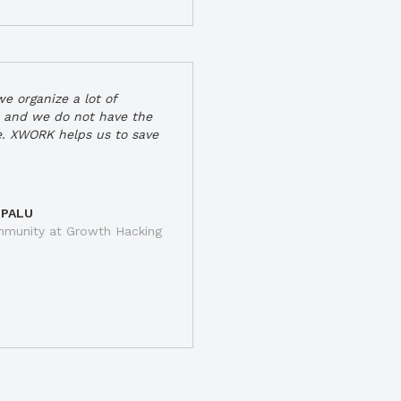
e organize a lot of
 and we do not have the
e. XWORK helps us to save
 PALU
munity at Growth Hacking