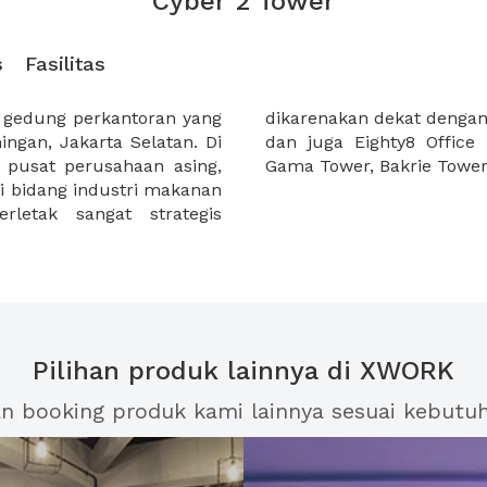
Cyber 2 Tower
s
Fasilitas
 gedung perkantoran yang
ing Avenue, Kuningan City
ingan, Jakarta Selatan. Di
in itu juga dekat dengan
 pusat perusahaan asing,
Gama Tower, Bakrie Towe
i bidang industri makanan
letak sangat strategis
Pilihan produk lainnya di XWORK
an booking produk kami lainnya sesuai kebutu