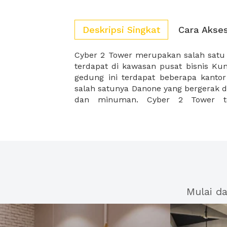
Deskripsi Singkat
Cara Akse
Cyber 2 Tower merupakan salah satu
dikarenakan dekat dengan Lotte Shopp
terdapat di kawasan pusat bisnis Kun
dan juga Eighty8 Office Tower. Sela
gedung ini terdapat beberapa kantor
salah satunya Danone yang bergerak d
dan minuman. Cyber 2 Tower ter
Mulai d