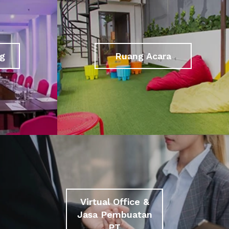
g
Ruang Acara
Virtual Office &
Jasa Pembuatan
PT