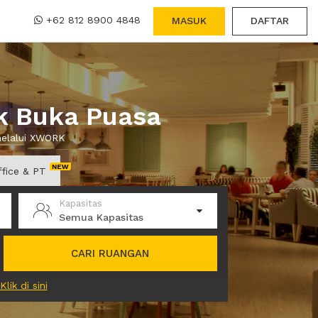
+62 812 8900 4848
MASUK
DAFTAR
k Buka Puasa
melalui XWORK
ffice & PT
Kapasitas
Semua Kapasitas
CARI RUANGAN
Klik di sini