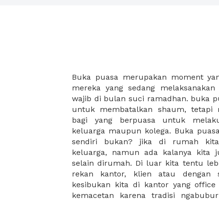
Buka puasa merupakan moment yang
untuk mencari tempat buka puasa
mereka yang sedang melaksanakan 
yang sesuai. Tempat dengan lokasi y
wajib di bulan suci ramadhan. buka 
sering menjadi point penting yang pe
untuk membatalkan shaum, tetapi 
oleh karena itu, dengan adanya XW
bagi yang berpuasa untuk melak
proses kalian untuk menemukan te
keluarga maupun kolega. Buka puasa 
sesuai dengan keinginan kalian. D
sendiri bukan? jika di rumah kit
pilihan tempat buka puasa deng
keluarga, namun ada kalanya kita 
terlampir dengan pilihan paket-pa
selain dirumah. Di luar kita tentu l
dengan harga terjangkau. nah, tun
rekan kantor, klien atau dengan
berbuka puasa kalian dengan memes
kesibukan kita di kantor yang offic
kemacetan karena tradisi ngabubur