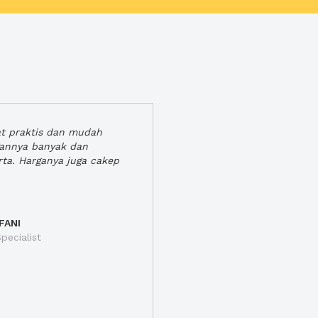
at praktis dan mudah
gannya banyak dan
rta. Harganya juga cakep
FANI
pecialist