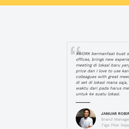
XWORK bermanfaat buat se
offices, brings new exper
meeting di lokasi baru ya
price dan I love to use ka
colleagues with great mee
di set di lokasi mana saj
waktu dari pada harus m
untuk ke suatu lokasi.
JANUAR ROBI
Brand Manager
Tiga Pilar Se