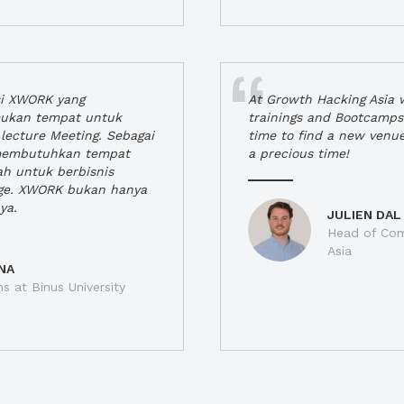
si XWORK yang
At Growth Hacking Asia w
ukan tempat untuk
trainings and Bootcamps
lecture Meeting. Sebagai
time to find a new venu
 membutuhkan tempat
a precious time!
h untuk berbisnis
ge. XWORK bukan hanya
ya.
JULIEN DAL
Head of Com
Asia
NA
ns at Binus University