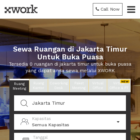
Call Now
Sewa Ruangan di Jakarta Timur
Untuk Buka Puasa
Tersedia 0 ruangan di jakarta timur untuk buka puasa
yang dapat anda sewa melalui XWORK
Ruang
Coworking
Paket
Virtual
Virtual
Ruang
Kantor
Desk
Meeting
Office
Office & PT
Meeting
Kapasitas
Semua Kapasitas
Tanggal