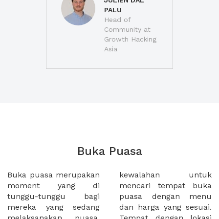
JULIEN DAL
PALU
Head of
Community at
Growth Hacking
Asia
Buka Puasa
Buka puasa merupakan
kewalahan untuk
moment yang di
mencari tempat buka
tunggu-tunggu bagi
puasa dengan menu
mereka yang sedang
dan harga yang sesuai.
melaksanakan puasa,
Tempat dengan lokasi