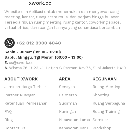
xwork.co
Website dan Aplikasi untuk menemukan dan menyewa ruang
meeting, kantor, ruang acara mulai dari perjam hingga bulanan.
Tersedia ribuan ruang meeting, ruang kantor, coworking space,
virtual office, dan ruangan lainnya yang senantiasa bertambah
+62 812 8900 4848
Senin - Jumat (09:00 - 16:30)
Sabtu, Minggu, Tgl Merah (09:00 - 13:00)
E.
cs@xwork.co
A.
Wisma 76, lt.23, Jl. Letjen S.Parman Kav.76, Slipi Jakarta 11410
ABOUT XWORK
AREA
KEGUNAAN
Jaminan Harga Terbaik
Senayan
Ruang Meeting
Partner Ruangan
Palmerah
Shooting
Ketentuan Pemesanan
Sudirman
Ruang Serbaguna
FAQ
Kuningan
Ruang Training
Blog
Kebayoran Lama
Seminar
Contact Us
Kebayoran Baru
Workshop