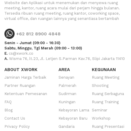
Website dan Aplikasi untuk menemukan dan menyewa ruang
meeting, kantor, ruang acara mulai dari perjam hingga bulanan.
Tersedia ribuan ruang meeting, ruang kantor, coworking space,
virtual office, dan ruangan lainnya yang senantiasa bertambah
+62 812 8900 4848
Senin - Jumat (09:00 - 16:30)
Sabtu, Minggu, Tgl Merah (09:00 - 13:00)
E.
cs@xwork.co
A.
Wisma 76, lt.23, Jl. Letjen S.Parman Kav.76, Slipi Jakarta 11410
ABOUT XWORK
AREA
KEGUNAAN
Jaminan Harga Terbaik
Senayan
Ruang Meeting
Partner Ruangan
Palmerah
Shooting
Ketentuan Pemesanan
Sudirman
Ruang Serbaguna
FAQ
Kuningan
Ruang Training
Blog
Kebayoran Lama
Seminar
Contact Us
Kebayoran Baru
Workshop
Privacy Policy
Gandaria
Ruang Presentasi