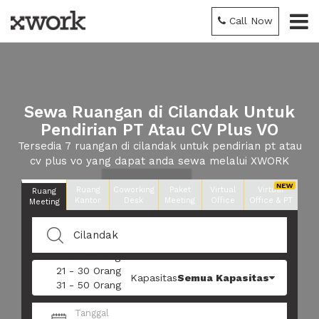
Call Now
Sewa Ruangan di Cilandak Untuk
Pendirian PT Atau CV Plus VO
Tersedia 7 ruangan di cilandak untuk pendirian pt atau
cv plus vo yang dapat anda sewa melalui XWORK
Ruang
Coworking
Paket
Virtual
Virtual
Ruang
Kantor
Desk
Meeting
Office
Office & PT
Meeting
1 - 5 Orang
6 - 10 Orang
11 - 20 Orang
21 - 30 Orang
Kapasitas
Semua Kapasitas
31 - 50 Orang
51 - 100 Orang
100+ Orang
Tanggal