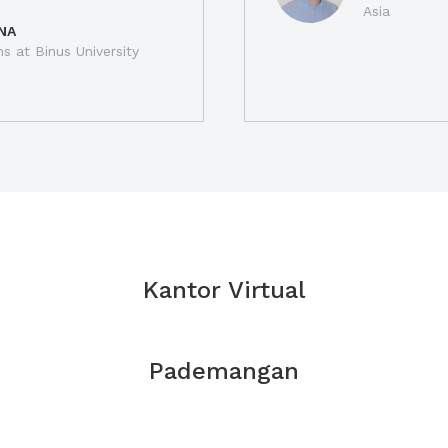
Asia
NA
ns at Binus University
Kantor Virtual
Pademangan