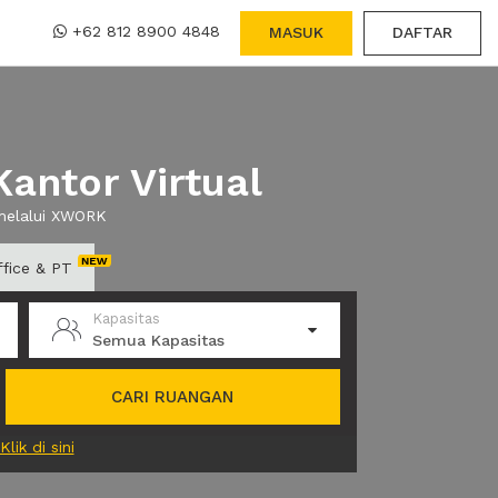
+62 812 8900 4848
MASUK
DAFTAR
antor Virtual
 melalui XWORK
ffice & PT
Kapasitas
Semua Kapasitas
CARI RUANGAN
Klik di sini