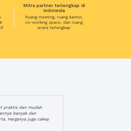
Mitra partner terlengkap di
Indonesia
n
Ruang meeting, ruang kantor,
k
co-working space, dan ruang
if
acara terlengkap
at praktis dan mudah
gannya banyak dan
rta. Harganya juga cakep