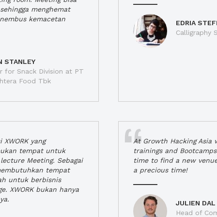
a, sehingga menghemat
enembus kemacetan
EDRIA STEF
Calligraphy S
N STANLEY
 for Snack Division at PT
jahtera Food Tbk
si XWORK yang
At Growth Hacking Asia w
ukan tempat untuk
trainings and Bootcamps
lecture Meeting. Sebagai
time to find a new venu
 membutuhkan tempat
a precious time!
h untuk berbisnis
ge. XWORK bukan hanya
ya.
JULIEN DAL
Head of Com