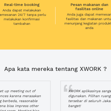
Real-time booking
Pesan makanan dan
fasilitas online
Anda dapat melakukan
Anda juga dapat memesa
emesanan 24/7 tanpa perlu
fasilitas dan makanan untu
melakukan konfirmasi
menunjang kegiatan produkt
tambahan
anda
Apa kata mereka tentang XWORK ?
t up meeting out of
XWORK aplikasinya sang
iences karena merasakan
digunakan. Pilihan ruan
ng berbeda, reasonable
tersebar di seluruh Jaka
rena bisa impress other
banget!
ting room. Meeting bisa