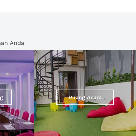
han Anda
g
Ruang Acara