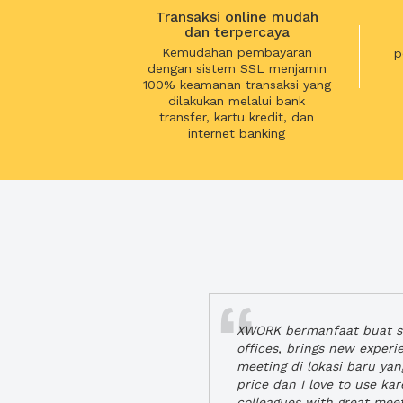
Transaksi online mudah
dan terpercaya
Kemudahan pembayaran
p
dengan sistem SSL menjamin
100% keamanan transaksi yang
dilakukan melalui bank
transfer, kartu kredit, dan
internet banking
XWORK bermanfaat buat se
offices, brings new exper
meeting di lokasi baru ya
price dan I love to use ka
colleagues with great mee