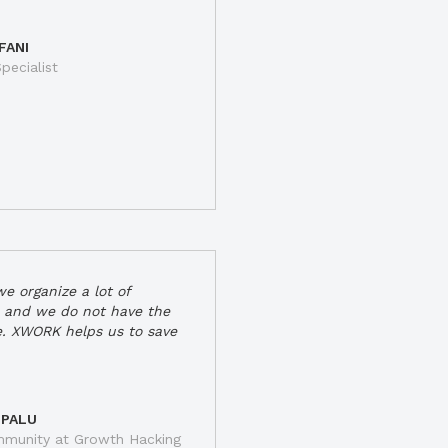
FANI
pecialist
e organize a lot of
 and we do not have the
e. XWORK helps us to save
 PALU
munity at Growth Hacking