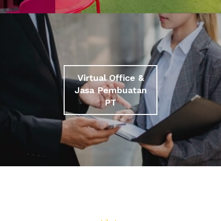
Virtual Office &
Jasa Pembuatan
PT