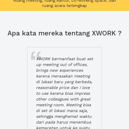
Ruang meeting, ruang kantor, co-working space, dan
ruang acara terlengkap
Apa kata mereka tentang XWORK ?
XWORK bermanfaat buat set
up meeting out of offices,
brings new experiences
karena merasakan meeting
di lokasi baru yang berbeda,
reasonable price dan I love
to use karena bisa impress
other colleagues with great
meeting room. Meeting bisa
di set di lokasi mana saja,
sehingga menghemat waktu
dari pada harus menembus
kemacetan untuk ke suatu