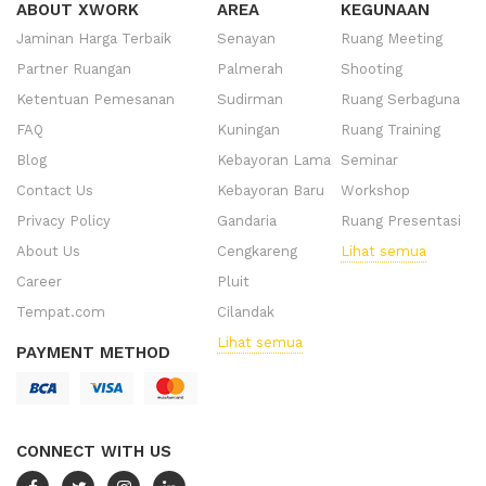
ABOUT XWORK
AREA
KEGUNAAN
Jaminan Harga Terbaik
Senayan
Ruang Meeting
Partner Ruangan
Palmerah
Shooting
Ketentuan Pemesanan
Sudirman
Ruang Serbaguna
FAQ
Kuningan
Ruang Training
Blog
Kebayoran Lama
Seminar
Contact Us
Kebayoran Baru
Workshop
Privacy Policy
Gandaria
Ruang Presentasi
About Us
Cengkareng
Lihat semua
Career
Pluit
Tempat.com
Cilandak
Lihat semua
PAYMENT METHOD
CONNECT WITH US