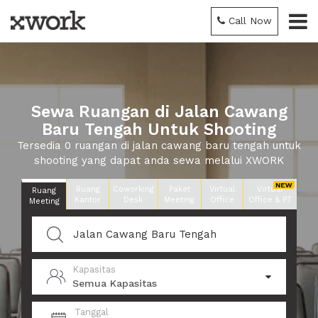
Call Now
Sewa Ruangan di Jalan Cawang
Baru Tengah Untuk Shooting
Tersedia 0 ruangan di jalan cawang baru tengah untuk
shooting yang dapat anda sewa melalui XWORK
Ruang
Coworking
Paket
Virtual
Virtual
Ruang
Kantor
Desk
Meeting
Office
Office & PT
Meeting
Kapasitas
Semua Kapasitas
Tanggal