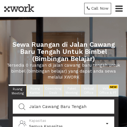
Call Now
Sewa Ruangan di Jalan Cawang
Baru Tengah Untuk Bimbel
(Bimbingan Belajar)
Tersedia 0 ruangan di jalan cawang baru tengah untuk
bimbel (bimbingan belajar) yang dapat anda sewa
melalui XWORK
Ruang
Coworking
Paket
Virtual
Virtual
Ruang
Kantor
Desk
Meeting
Office
Office & PT
Meeting
Kapasitas
Semua Kapasitas