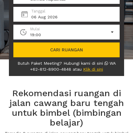
Tanggal
06 Aug 2026
Mulai
19:00
CARI RUANGAN
Butuh Paket Meeting? Hubungi kami di sini
WA
+62-812-8900-4848 atau
Klik di sini
Rekomendasi ruangan di
jalan cawang baru tengah
untuk bimbel (bimbingan
belajar)