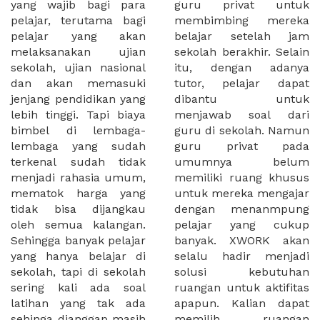
yang wajib bagi para
guru privat untuk
pelajar, terutama bagi
membimbing mereka
pelajar yang akan
belajar setelah jam
melaksanakan ujian
sekolah berakhir. Selain
sekolah, ujian nasional
itu, dengan adanya
dan akan memasuki
tutor, pelajar dapat
jenjang pendidikan yang
dibantu untuk
lebih tinggi. Tapi biaya
menjawab soal dari
bimbel di lembaga-
guru di sekolah. Namun
lembaga yang sudah
guru privat pada
terkenal sudah tidak
umumnya belum
menjadi rahasia umum,
memiliki ruang khusus
mematok harga yang
untuk mereka mengajar
tidak bisa dijangkau
dengan menanmpung
oleh semua kalangan.
pelajar yang cukup
Sehingga banyak pelajar
banyak. XWORK akan
yang hanya belajar di
selalu hadir menjadi
sekolah, tapi di sekolah
solusi kebutuhan
sering kali ada soal
ruangan untuk aktifitas
latihan yang tak ada
apapun. Kalian dapat
sehinga dianggap masih
memilih ruangan