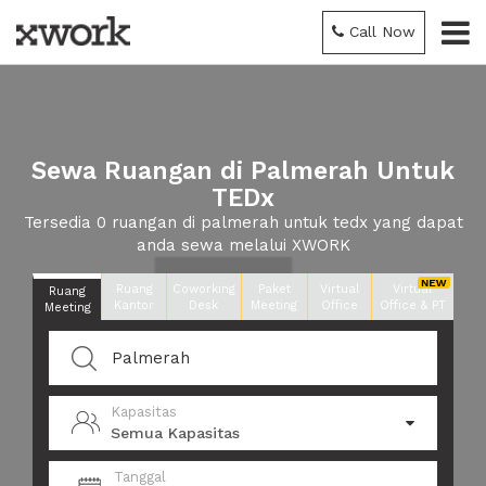
Call Now
Sewa Ruangan di Palmerah Untuk
TEDx
Tersedia 0 ruangan di palmerah untuk tedx yang dapat
anda sewa melalui XWORK
Ruang
Coworking
Paket
Virtual
Virtual
Ruang
Kantor
Desk
Meeting
Office
Office & PT
Meeting
Kapasitas
Semua Kapasitas
Tanggal