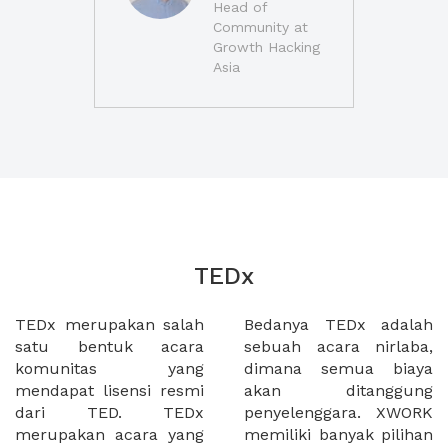
Head of
Community at
Growth Hacking
Asia
TEDx
TEDx merupakan salah
Bedanya TEDx adalah
satu bentuk acara
sebuah acara nirlaba,
komunitas yang
dimana semua biaya
mendapat lisensi resmi
akan ditanggung
dari TED. TEDx
penyelenggara. XWORK
merupakan acara yang
memiliki banyak pilihan