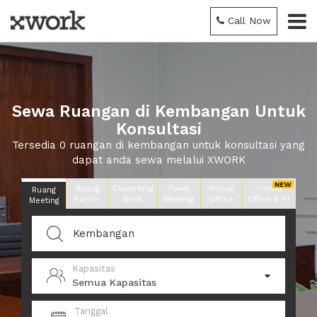
Call Now
Sewa Ruangan di Kembangan Untuk
Konsultasi
Tersedia 0 ruangan di kembangan untuk konsultasi yang
dapat anda sewa melalui XWORK
Ruang
Coworking
Paket
Virtual
Virtual
Ruang
Kantor
Desk
Meeting
Office
Office & PT
Meeting
Kapasitas
Semua Kapasitas
Tanggal