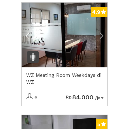
Previous
Next2
4.9
WZ Meeting Room Weekdays di
WZ
84.000
Rp
6
/jam
Previous
Next2
5