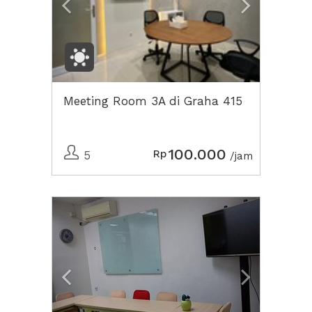
Meeting Room 3A di Graha 415
100.000
Rp
5
/jam
Previous
Next2