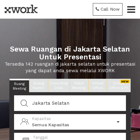
Call Now
Sewa Ruangan di Jakarta Selatan
Untuk Presentasi
Tersedia 142 ruangan di jakarta selatan untuk presentasi
yang dapat anda sewa melalui XWORK
Ruang
Coworking
Paket
Virtual
Virtual
Ruang
Kantor
Desk
Meeting
Office
Office & PT
Meeting
Kapasitas
Semua Kapasitas
Tanggal