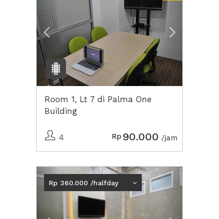
Room 1, Lt 7 di Palma One
Building
90.000
Rp
4
/jam
Previous
Next2
Rp 360.000 /halfday