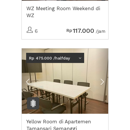
WZ Meeting Room Weekend di
WZ
117.000
Rp
6
/jam
Previous
Next2
Rp 475.000 /halfday
Yellow Room di Apartemen
Tamansari Semanggi