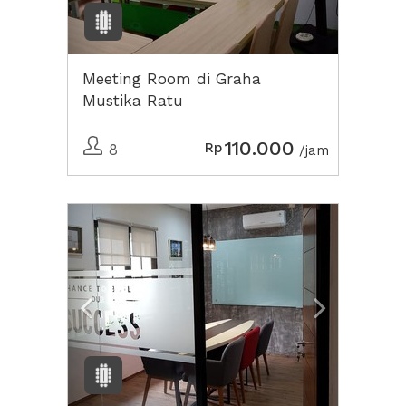
Meeting Room di Graha
Mustika Ratu
110.000
Rp
8
/jam
Previous
Next2