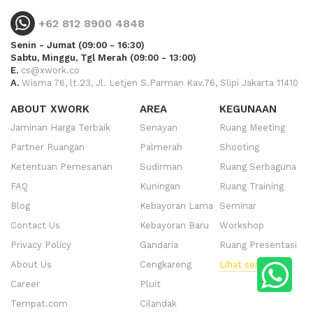
+62 812 8900 4848
Senin - Jumat (09:00 - 16:30)
Sabtu, Minggu, Tgl Merah (09:00 - 13:00)
E.
cs@xwork.co
A.
Wisma 76, lt.23, Jl. Letjen S.Parman Kav.76, Slipi Jakarta 11410
ABOUT XWORK
AREA
KEGUNAAN
Jaminan Harga Terbaik
Senayan
Ruang Meeting
Partner Ruangan
Palmerah
Shooting
Ketentuan Pemesanan
Sudirman
Ruang Serbaguna
FAQ
Kuningan
Ruang Training
Blog
Kebayoran Lama
Seminar
Contact Us
Kebayoran Baru
Workshop
Privacy Policy
Gandaria
Ruang Presentasi
About Us
Cengkareng
Lihat semua
Career
Pluit
Tempat.com
Cilandak